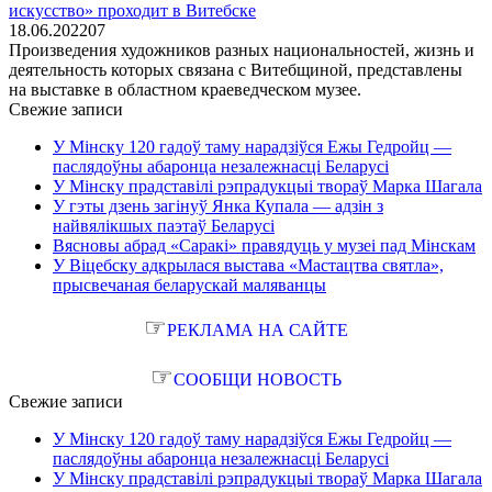
искусство» проходит в Витебске
18.06.2022
0
7
Произведения художников разных национальностей, жизнь и
деятельность которых связана с Витебщиной, представлены
на выставке в областном краеведческом музее.
Свежие записи
У Мінску 120 гадоў таму нарадзіўся Ежы Гедройц —
паслядоўны абаронца незалежнасці Беларусі
У Мінску прадставілі рэпрадукцыі твораў Марка Шагала
У гэты дзень загінуў Янка Купала — адзін з
найвялікшых паэтаў Беларусі
Вясновы абрад «Саракі» правядуць у музеі пад Мінскам
У Віцебску адкрылася выстава «Мастацтва святла»,
прысвечаная беларускай маляванцы
☞
РЕКЛАМА НА САЙТЕ
☞
СООБЩИ НОВОСТЬ
Свежие записи
У Мінску 120 гадоў таму нарадзіўся Ежы Гедройц —
паслядоўны абаронца незалежнасці Беларусі
У Мінску прадставілі рэпрадукцыі твораў Марка Шагала