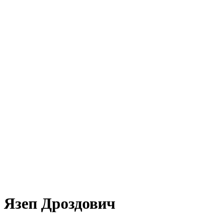
Язеп Дроздович