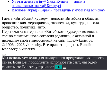
У гэты дзень загінуў Янка Купала — адзін з
найвялікшых паэтаў Беларусі
Вясновы абрад «Саракі» правядуць у музеі пад Мінскам
Газета «Витебский курьер» - новости Витебска и области:
происшествия, мероприятия, экономика, культура, погода,
общество, политика, авто.
Перепечатка материалов «Витебского курьера» возможна
только с письменного согласия редакции, с активной и
индексируемой гиперссылкой на сайт https://vkurier.by.
© 1906 - 2026 vkurier.by. Все права защищены. E-mail:
feedback@vkurier.by
Мы используем куки для наилучшего представления нашего
сайта. Если Вы продолжите использовать сайт, мы будем
считать что Вас это устраивает.
Ok