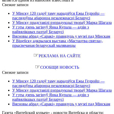
является одним из наиболее известных и
Свежие записи
У Мінску 120 гадоў таму нарадзіўся Ежы Гедройц —
паслядоўны абаронца незалежнасці Беларусі
У Мінску прадставілі рэпрадукцыі твораў Марка Шагала
У гэты дзень загінуў Янка Купала — адзін з
найвялікшых паэтаў Беларусі
Вясновы абрад «Саракі» правядуць у музеі пад Мінскам
У Віцебску адкрылася выстава «Мастацтва святла»,
прысвечаная беларускай маляванцы
☞
РЕКЛАМА НА САЙТЕ
☞
СООБЩИ НОВОСТЬ
Свежие записи
У Мінску 120 гадоў таму нарадзіўся Ежы Гедройц —
паслядоўны абаронца незалежнасці Беларусі
У Мінску прадставілі рэпрадукцыі твораў Марка Шагала
У гэты дзень загінуў Янка Купала — адзін з
найвялікшых паэтаў Беларусі
Вясновы абрад «Саракі» правядуць у музеі пад Мінскам
Газета «Витебский курьер» - новости Витебска и области: