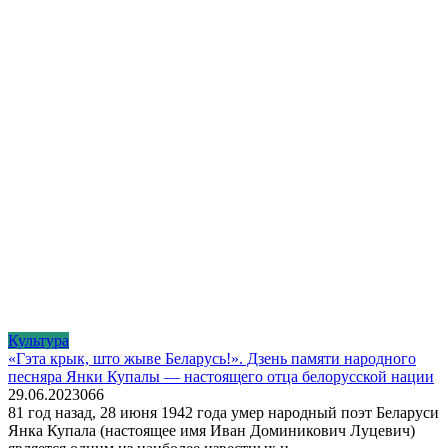
Культура
«Гэта крык, што жыве Беларусь!». Дзень памяти народного
песняра Янки Купалы — настоящего отца белорусской нации
29.06.2023
0
66
81 год назад, 28 июня 1942 года умер народный поэт Беларуси
Янка Купала (настоящее имя Иван Доминикович Луцевич)