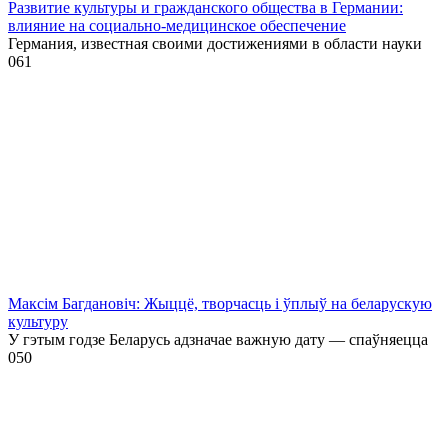
Развитие культуры и гражданского общества в Германии:
влияние на социально-медицинское обеспечение
Германия, известная своими достижениями в области науки
0
61
Максім Багдановіч: Жыццё, творчасць і ўплыў на беларускую
культуру
У гэтым годзе Беларусь адзначае важную дату — спаўняецца
0
50