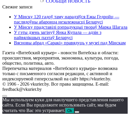
☞
СООБЩИ НОВОСТЬ
Свежие записи
У Мінску 120 гадоў таму нарадзіўся Ежы Гедройц —
паслядоўны абаронца незалежнасці Беларусі
У Мінску прадставілі рэпрадукцыі твораў Марка Шагала
У гэты дзень загінуў Янка Купала — адзін з
найвялікшых паэтаў Беларусі
Вясновы абрад «Саракі» правядуць у музеі пад Мінскам
Газета «Витебский курьер» - новости Витебска и области:
происшествия, мероприятия, экономика, культура, погода,
общество, политика, авто.
Перепечатка материалов «Витебского курьера» возможна
только с письменного согласия редакции, с активной и
индексируемой гиперссылкой на сайт https://vkurier.by.
© 1906 - 2026 vkurier.by. Все права защищены. E-mail:
feedback@vkurier.by
Мы используем куки для наилучшего представления нашего
сайта. Если Вы продолжите использовать сайт, мы будем
считать что Вас это устраивает.
Ok