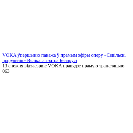
VOKA ўпершыню пакажа ў прамым эфіры оперу «Севільскі
цырульнік» Вялікага тэатра Беларусі
13 снежня відэасэрвіс VOKA правядзе прамую трансляцыю
0
63