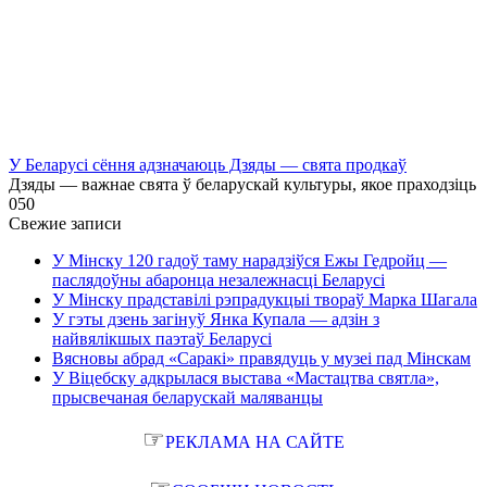
У Беларусі сёння адзначаюць Дзяды — свята продкаў
Дзяды — важнае свята ў беларускай культуры, якое праходзіць
0
50
Свежие записи
У Мінску 120 гадоў таму нарадзіўся Ежы Гедройц —
паслядоўны абаронца незалежнасці Беларусі
У Мінску прадставілі рэпрадукцыі твораў Марка Шагала
У гэты дзень загінуў Янка Купала — адзін з
найвялікшых паэтаў Беларусі
Вясновы абрад «Саракі» правядуць у музеі пад Мінскам
У Віцебску адкрылася выстава «Мастацтва святла»,
прысвечаная беларускай маляванцы
☞
РЕКЛАМА НА САЙТЕ