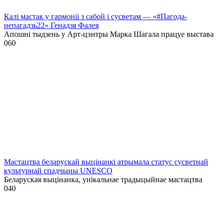
Калі мастак у гармоніі з сабой і сусветам — «#Пагода-
непагадзь22» Генадзя Фалея
Апошні тыдзень у Арт-цэнтры Марка Шагала працуе выстава
0
60
Мастацтва беларускай выцінанкі атрымала статус сусветнай
культурнай спадчыны UNESCO
Беларуская выцінанка, унікальнае традыцыйнае мастацтва
0
40