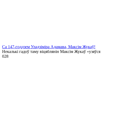
Са 147-годдзем Уладзіміра Адамава, Максім Жукаў!
Некалькі гадоў таму віцяблянін Максім Жукаў «узяўся
0
28