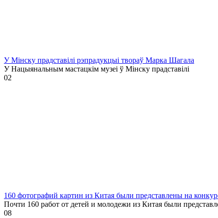
У Мінску прадставілі рэпрадукцыі твораў Марка Шагала
У Нацыянальным мастацкім музеі ў Мінску прадставілі
0
2
160 фотографий картин из Китая были представлены на конкур
Почти 160 работ от детей и молодежи из Китая были представ
0
8