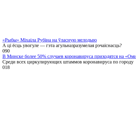
«Рыбы» Міхаіла Рубіна на ўласную мелодыю
А ці ёсць увогуле — гэта агульназразумелая рэчаіснасць?
0
90
В Минске более 50% случаев коронавируса приходятся на «Ом
Среди всех циркулирующих штаммов коронавируса по городу
0
18