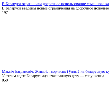
В Беларуси ограничили досрочное использование семейного к
В Беларуси введены новые ограничения на досрочное использ
1
97
Максім Багдановіч: Жыццё, творчасць і ўплыў на беларускую к
У гэтым годзе Беларусь адзначае важную дату — спаўняецца
0
50