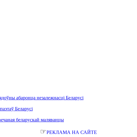
ядоўны абаронца незалежнасці Беларусі
паэтаў Беларусі
вечаная беларускай маляванцы
☞
РЕКЛАМА НА САЙТЕ