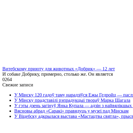
Витебскому приюту для животных «Добрик» — 12 лет
И собаке Добрику, примерно, столько же. Он является
0
264
Свежие записи
У Мінску 120 гадоў таму нарадзіўся Ежы Гедройц — пасл
У Мінску прадставілі рэпрадукцыі твораў Марка Шагала
У гэты дзень загінуў Янка Купала — адзін з найвялікшых 
Вясновы абрад «Саракі» правядуць у музеі пад Мінскам
У Віцебску адкрылася выстава «Мастацтва святла», прыс