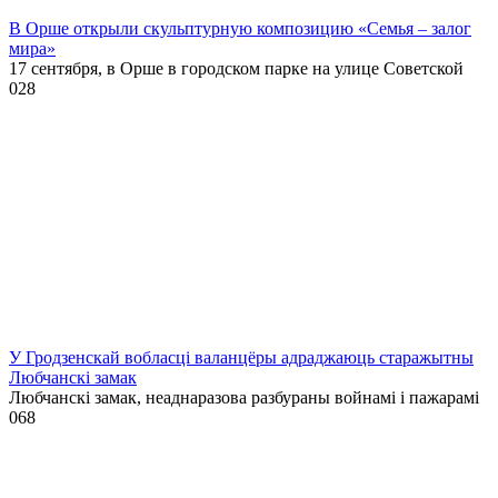
В Орше открыли скульптурную композицию «Семья – залог
мира»
17 сентября, в Орше в городском парке на улице Советской
0
28
У Гродзенскай вобласці валанцёры адраджаюць старажытны
Любчанскі замак
Любчанскі замак, неаднаразова разбураны войнамі і пажарамі
0
68