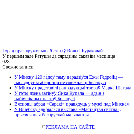
Горад праз «ружовы» аб’ектыў Вольгі Бураковай
У першым зале Ратушы да сярэдзіны сакавіка месціцца
0
28
Свежие записи
У Мінску 120 гадоў таму нарадзіўся Ежы Гедройц —
паслядоўны абаронца незалежнасці Беларусі
У Мінску прадставілі рэпрадукцыі твораў Марка Шагала
У гэты дзень загінуў Янка Купала — адзін з
найвялікшых паэтаў Беларусі
Вясновы абрад «Саракі» правядуць у музеі пад Мінскам
У Віцебску адкрылася выстава «Мастацтва святла»,
прысвечаная беларускай маляванцы
☞
РЕКЛАМА НА САЙТЕ