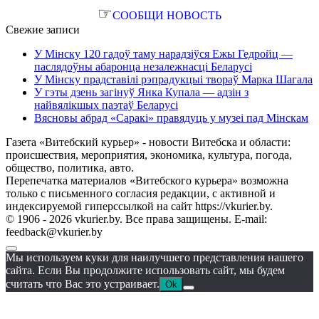
☞
СООБЩИ НОВОСТЬ
Свежие записи
У Мінску 120 гадоў таму нарадзіўся Ежы Гедройц —
паслядоўны абаронца незалежнасці Беларусі
У Мінску прадставілі рэпрадукцыі твораў Марка Шагала
У гэты дзень загінуў Янка Купала — адзін з
найвялікшых паэтаў Беларусі
Вясновы абрад «Саракі» правядуць у музеі пад Мінскам
Газета «Витебский курьер» - новости Витебска и области:
происшествия, мероприятия, экономика, культура, погода,
общество, политика, авто.
Перепечатка материалов «Витебского курьера» возможна
только с письменного согласия редакции, с активной и
индексируемой гиперссылкой на сайт https://vkurier.by.
© 1906 - 2026 vkurier.by. Все права защищены. E-mail:
feedback@vkurier.by
Мы используем куки для наилучшего представления нашего
сайта. Если Вы продолжите использовать сайт, мы будем
считать что Вас это устраивает.
Ok