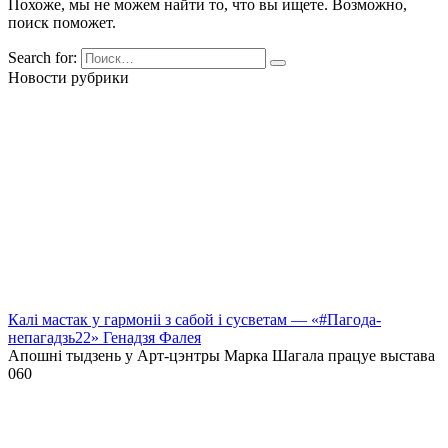
Похоже, мы не можем найти то, что вы ищете. Возможно,
поиск поможет.
Search for:
Новости рубрики
Калі мастак у гармоніі з сабой і сусветам — «#Пагода-
непагадзь22» Генадзя Фалея
Апошні тыдзень у Арт-цэнтры Марка Шагала працуе выстава
0
60