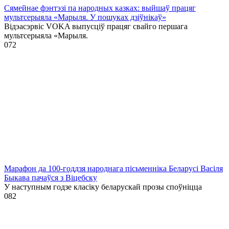
Сямейнае фэнтэзі па народных казках: выйшаў працяг
мультсерыяла «Марыля. У пошуках дзіўнікаў»
Відэасэрвіс VOKA выпусціў працяг свайго першага
мультсерыяла «Марыля.
0
72
Марафон да 100-годдзя народнага пісьменніка Беларусі Васіля
Быкава пачаўся з Віцебску
У наступным годзе класіку беларускай прозы споўніцца
0
82