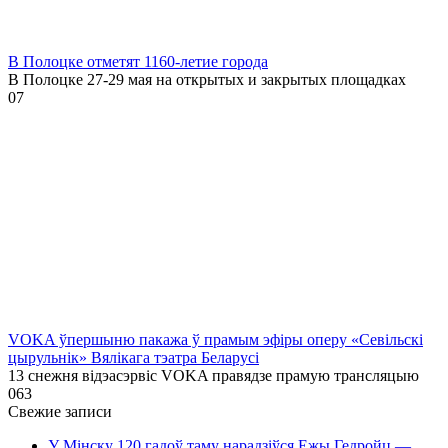
В Полоцке отметят 1160-летие города
В Полоцке 27-29 мая на открытых и закрытых площадках
0
7
VOKA ўпершыню пакажа ў прамым эфіры оперу «Севільскі
цырульнік» Вялікага тэатра Беларусі
13 снежня відэасэрвіс VOKA правядзе прамую трансляцыю
0
63
Свежие записи
У Мінску 120 гадоў таму нарадзіўся Ежы Гедройц —