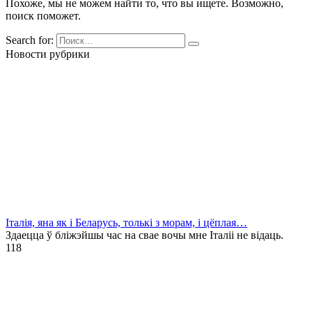
Похоже, мы не можем найти то, что вы ищете. Возможно,
поиск поможет.
Search for:
Новости рубрики
Італія, яна як і Беларусь, толькі з морам, і цёплая…
Здаецца ў бліжэйшы час на свае вочы мне Італіі не відаць.
1
18