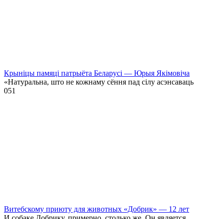
Крыніцы памяці патрыёта Беларусі — Юрыя Якімовіча
«Натуральна, што не кожнаму сёння пад сілу асэнсаваць
0
51
Витебскому приюту для животных «Добрик» — 12 лет
И собаке Добрику, примерно, столько же. Он является