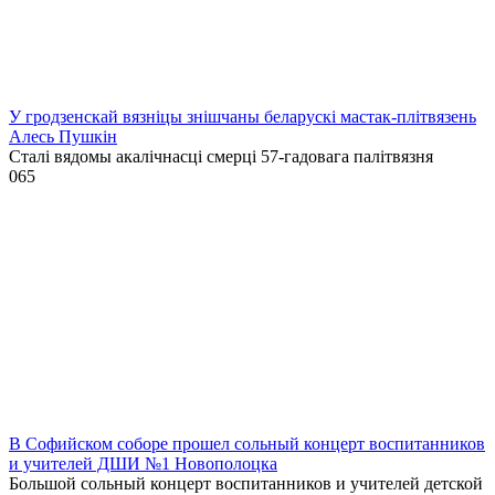
У гродзенскай вязніцы знішчаны беларускі мастак-плітвязень
Алесь Пушкін
Сталі вядомы акалічнасці смерці 57-гадовага палітвязня
0
65
В Софийском соборе прошел сольный концерт воспитанников
и учителей ДШИ №1 Новополоцка
Большой сольный концерт воспитанников и учителей детской