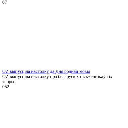
0
7
OZ выпусціла настолку да Дня роднай мовы
OZ выпусціла настолку пра беларускіх пісьменнікаў і іх
творы.
0
52