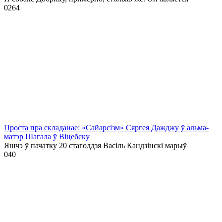
0
264
Проста пра складанае: «Сайарсізм» Сяргея Дажджу ў альма-
матэр Шагала ў Віцебску
Яшчэ ў пачатку 20 стагоддзя Васіль Кандзінскі марыў
0
40