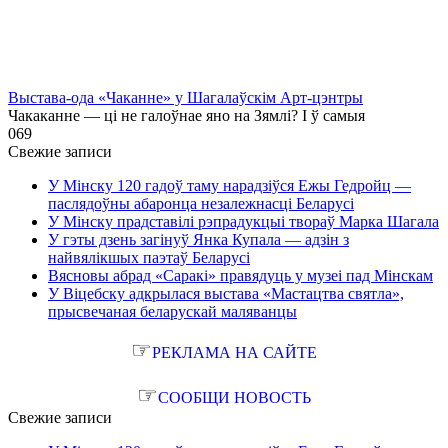
Выстава-ода «Чаканне» у Шагалаўскім Арт-цэнтры
Чакаканне — ці не галоўнае яно на Зямлі? І ў самыя
0
69
Свежие записи
У Мінску 120 гадоў таму нарадзіўся Ежы Гедройц —
паслядоўны абаронца незалежнасці Беларусі
У Мінску прадставілі рэпрадукцыі твораў Марка Шагала
У гэты дзень загінуў Янка Купала — адзін з
найвялікшых паэтаў Беларусі
Вясновы абрад «Саракі» правядуць у музеі пад Мінскам
У Віцебску адкрылася выстава «Мастацтва святла»,
прысвечаная беларускай маляванцы
☞
РЕКЛАМА НА САЙТЕ
☞
СООБЩИ НОВОСТЬ
Свежие записи