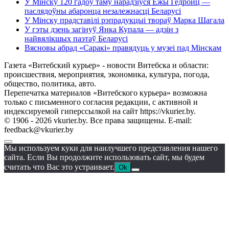
У Мінску 120 гадоў таму нарадзіўся Ежы Гедройц —
паслядоўны абаронца незалежнасці Беларусі
У Мінску прадставілі рэпрадукцыі твораў Марка Шагала
У гэты дзень загінуў Янка Купала — адзін з
найвялікшых паэтаў Беларусі
Вясновы абрад «Саракі» правядуць у музеі пад Мінскам
Газета «Витебский курьер» - новости Витебска и области:
происшествия, мероприятия, экономика, культура, погода,
общество, политика, авто.
Перепечатка материалов «Витебского курьера» возможна
только с письменного согласия редакции, с активной и
индексируемой гиперссылкой на сайт https://vkurier.by.
© 1906 - 2026 vkurier.by. Все права защищены. E-mail:
feedback@vkurier.by
Мы используем куки для наилучшего представления нашего
сайта. Если Вы продолжите использовать сайт, мы будем
считать что Вас это устраивает.
Ok