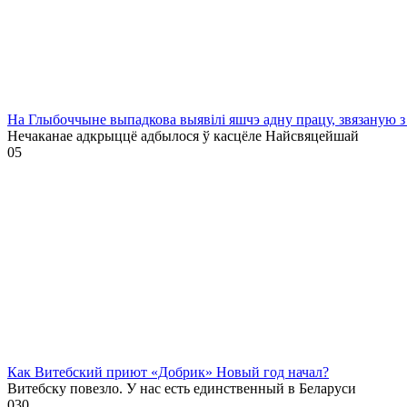
На Глыбоччыне выпадкова выявілі яшчэ адну працу, звязаную з
Нечаканае адкрыццё адбылося ў касцёле Найсвяцейшай
0
5
Как Витебский приют «Добрик» Новый год начал?
Витебску повезло. У нас есть единственный в Беларуси
0
30