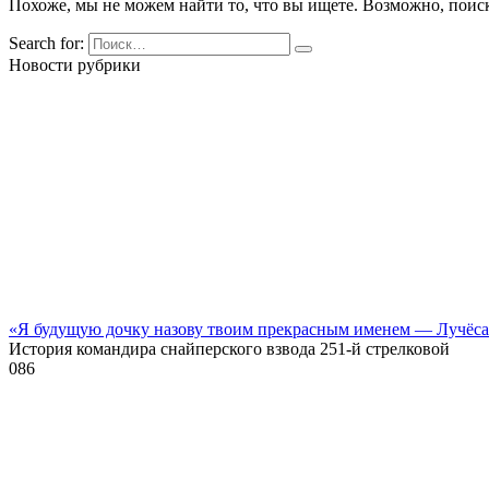
Похоже, мы не можем найти то, что вы ищете. Возможно, поис
Search for:
Новости рубрики
«Я будущую дочку назову твоим прекрасным именем — Лучёс
История командира снайперского взвода 251-й стрелковой
0
86