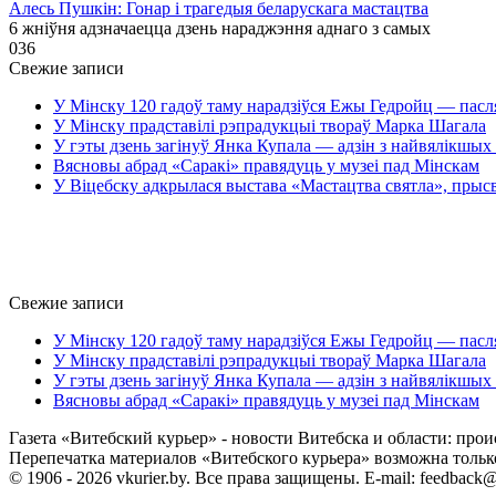
Алесь Пушкін: Гонар і трагедыя беларускага мастацтва
6 жніўня адзначаецца дзень нараджэння аднаго з самых
0
36
Свежие записи
У Мінску 120 гадоў таму нарадзіўся Ежы Гедройц — пасл
У Мінску прадставілі рэпрадукцыі твораў Марка Шагала
У гэты дзень загінуў Янка Купала — адзін з найвялікшых 
Вясновы абрад «Саракі» правядуць у музеі пад Мінскам
У Віцебску адкрылася выстава «Мастацтва святла», прыс
Свежие записи
У Мінску 120 гадоў таму нарадзіўся Ежы Гедройц — пасл
У Мінску прадставілі рэпрадукцыі твораў Марка Шагала
У гэты дзень загінуў Янка Купала — адзін з найвялікшых 
Вясновы абрад «Саракі» правядуць у музеі пад Мінскам
Газета «Витебский курьер» - новости Витебска и области: прои
Перепечатка материалов «Витебского курьера» возможна только 
© 1906 - 2026 vkurier.by. Все права защищены. E-mail: feedback@