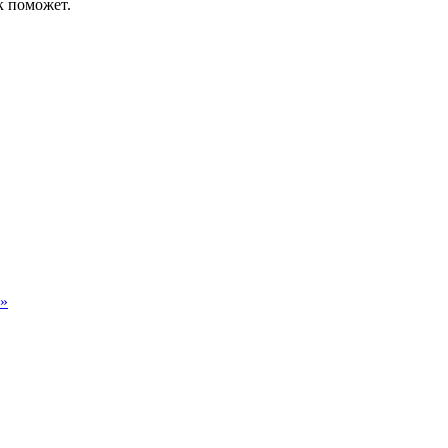
к поможет.
а»