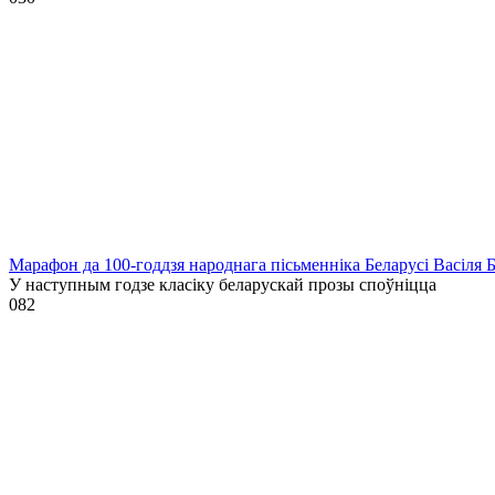
Марафон да 100-годдзя народнага пісьменніка Беларусі Васіля 
У наступным годзе класіку беларускай прозы споўніцца
0
82