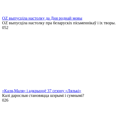
OZ выпусціла настолку да Дня роднай мовы
OZ выпусціла настолку пра беларускіх пісьменнікаў і іх творы.
0
52
«Каля-Маля» і адкрыццё 37 сезону «Лялькі»
Калі дарослыя становяцца шэрымі і сумнымі?
0
26