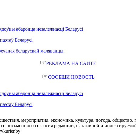
ядоўны абаронца незалежнасці Беларусі
паэтаў Беларусі
вечаная беларускай маляванцы
☞
РЕКЛАМА НА САЙТЕ
☞
СООБЩИ НОВОСТЬ
ядоўны абаронца незалежнасці Беларусі
паэтаў Беларусі
сшествия, мероприятия, экономика, культура, погода, общество, 
с письменного согласия редакции, с активной и индексируемой ги
vkurier.by