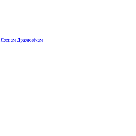
 Язепам Драздовічам