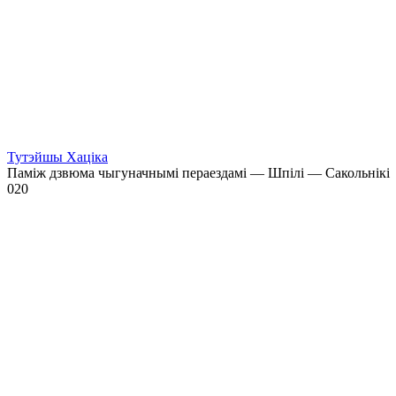
Тутэйшы Хаціка
Паміж дзвюма чыгуначнымі пераездамі — Шпілі — Сакольнікі
0
20