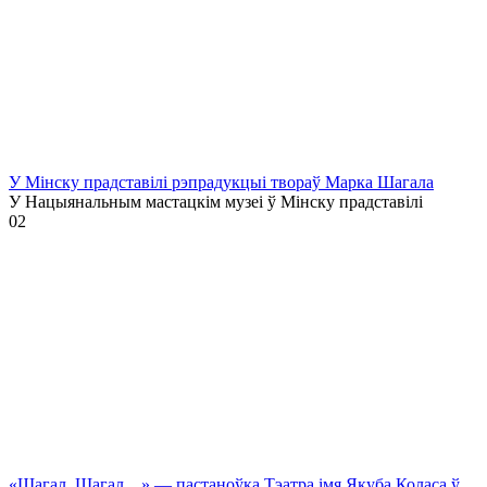
У Мінску прадставілі рэпрадукцыі твораў Марка Шагала
У Нацыянальным мастацкім музеі ў Мінску прадставілі
0
2
«Шагал. Шагал…» — пастаноўка Тэатра імя Якуба Коласа ў