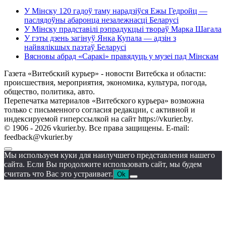
У Мінску 120 гадоў таму нарадзіўся Ежы Гедройц —
паслядоўны абаронца незалежнасці Беларусі
У Мінску прадставілі рэпрадукцыі твораў Марка Шагала
У гэты дзень загінуў Янка Купала — адзін з
найвялікшых паэтаў Беларусі
Вясновы абрад «Саракі» правядуць у музеі пад Мінскам
Газета «Витебский курьер» - новости Витебска и области:
происшествия, мероприятия, экономика, культура, погода,
общество, политика, авто.
Перепечатка материалов «Витебского курьера» возможна
только с письменного согласия редакции, с активной и
индексируемой гиперссылкой на сайт https://vkurier.by.
© 1906 - 2026 vkurier.by. Все права защищены. E-mail:
feedback@vkurier.by
Мы используем куки для наилучшего представления нашего
сайта. Если Вы продолжите использовать сайт, мы будем
считать что Вас это устраивает.
Ok