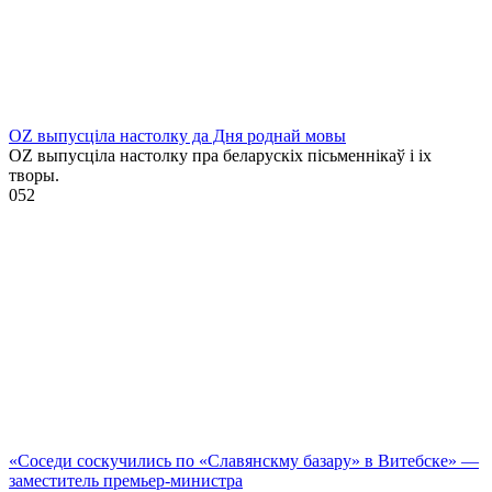
OZ выпусціла настолку да Дня роднай мовы
OZ выпусціла настолку пра беларускіх пісьменнікаў і іх
творы.
0
52
«Соседи соскучились по «Славянскму базару» в Витебске» —
заместитель премьер-министра