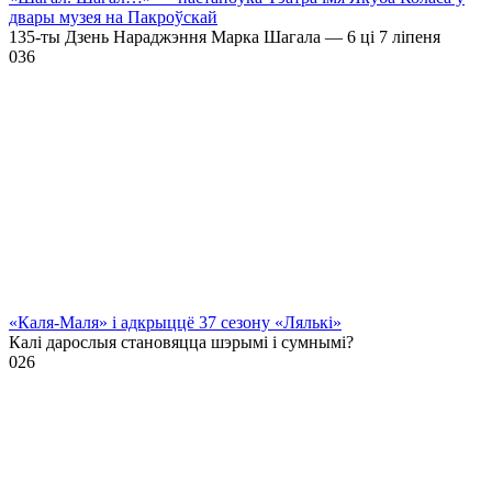
двары музея на Пакроўскай
135-ты Дзень Нараджэння Марка Шагала — 6 ці 7 ліпеня
0
36
«Каля-Маля» і адкрыццё 37 сезону «Лялькі»
Калі дарослыя становяцца шэрымі і сумнымі?
0
26