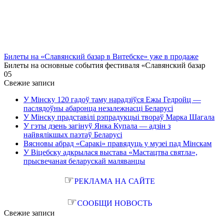
Билеты на «Славянский базар в Витебске» уже в продаже
Билеты на основные события фестиваля «Славянский базар
0
5
Свежие записи
У Мінску 120 гадоў таму нарадзіўся Ежы Гедройц —
паслядоўны абаронца незалежнасці Беларусі
У Мінску прадставілі рэпрадукцыі твораў Марка Шагала
У гэты дзень загінуў Янка Купала — адзін з
найвялікшых паэтаў Беларусі
Вясновы абрад «Саракі» правядуць у музеі пад Мінскам
У Віцебску адкрылася выстава «Мастацтва святла»,
прысвечаная беларускай маляванцы
☞
РЕКЛАМА НА САЙТЕ
☞
СООБЩИ НОВОСТЬ
Свежие записи