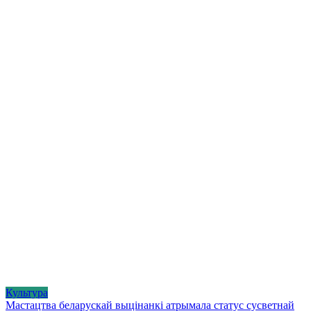
Культура
Мастацтва беларускай выцінанкі атрымала статус сусветнай