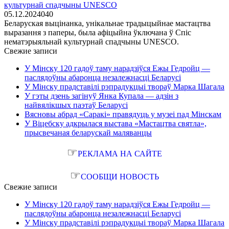
культурнай спадчыны UNESCO
05.12.2024
0
40
Беларуская выцінанка, унікальнае традыцыйнае мастацтва
выразання з паперы, была афіцыйна ўключана ў Спіс
нематэрыяльнай культурнай спадчыны UNESCO.
Свежие записи
У Мінску 120 гадоў таму нарадзіўся Ежы Гедройц —
паслядоўны абаронца незалежнасці Беларусі
У Мінску прадставілі рэпрадукцыі твораў Марка Шагала
У гэты дзень загінуў Янка Купала — адзін з
найвялікшых паэтаў Беларусі
Вясновы абрад «Саракі» правядуць у музеі пад Мінскам
У Віцебску адкрылася выстава «Мастацтва святла»,
прысвечаная беларускай маляванцы
☞
РЕКЛАМА НА САЙТЕ
☞
СООБЩИ НОВОСТЬ
Свежие записи
У Мінску 120 гадоў таму нарадзіўся Ежы Гедройц —
паслядоўны абаронца незалежнасці Беларусі
У Мінску прадставілі рэпрадукцыі твораў Марка Шагала