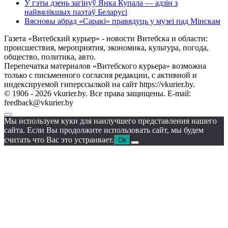
У гэты дзень загінуў Янка Купала — адзін з
найвялікшых паэтаў Беларусі
Вясновы абрад «Саракі» правядуць у музеі пад Мінскам
Газета «Витебский курьер» - новости Витебска и области:
происшествия, мероприятия, экономика, культура, погода,
общество, политика, авто.
Перепечатка материалов «Витебского курьера» возможна
только с письменного согласия редакции, с активной и
индексируемой гиперссылкой на сайт https://vkurier.by.
© 1906 - 2026 vkurier.by. Все права защищены. E-mail:
feedback@vkurier.by
Мы используем куки для наилучшего представления нашего
сайта. Если Вы продолжите использовать сайт, мы будем
считать что Вас это устраивает.
Ok