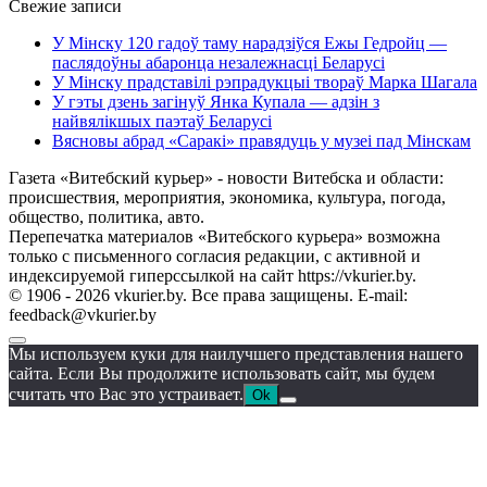
Свежие записи
У Мінску 120 гадоў таму нарадзіўся Ежы Гедройц —
паслядоўны абаронца незалежнасці Беларусі
У Мінску прадставілі рэпрадукцыі твораў Марка Шагала
У гэты дзень загінуў Янка Купала — адзін з
найвялікшых паэтаў Беларусі
Вясновы абрад «Саракі» правядуць у музеі пад Мінскам
Газета «Витебский курьер» - новости Витебска и области:
происшествия, мероприятия, экономика, культура, погода,
общество, политика, авто.
Перепечатка материалов «Витебского курьера» возможна
только с письменного согласия редакции, с активной и
индексируемой гиперссылкой на сайт https://vkurier.by.
© 1906 - 2026 vkurier.by. Все права защищены. E-mail:
feedback@vkurier.by
Мы используем куки для наилучшего представления нашего
сайта. Если Вы продолжите использовать сайт, мы будем
считать что Вас это устраивает.
Ok