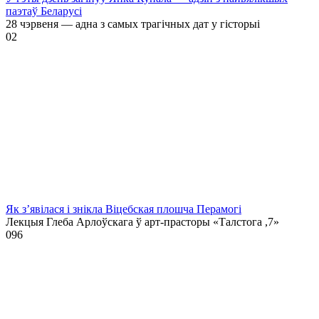
паэтаў Беларусі
28 чэрвеня — адна з самых трагічных дат у гісторыі
0
2
Як з’явілася і знікла Віцебская плошча Перамогі
Лекцыя Глеба Арлоўскага ў арт-прасторы «Талстога ,7»
0
96