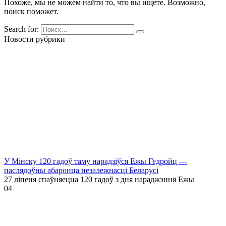
Похоже, мы не можем найти то, что вы ищете. Возможно,
поиск поможет.
Search for:
Новости рубрики
У Мінску 120 гадоў таму нарадзіўся Ежы Гедройц —
паслядоўны абаронца незалежнасці Беларусі
27 ліпеня спаўняецца 120 гадоў з дня нараджэння Ежы
0
4