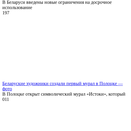
В Беларуси введены новые ограничения на досрочное
использование
1
97
Беларуские художники создали первый мурал в Полоцке —
фото
В Полоцке открыт символический мурал «Истоки», который
0
11