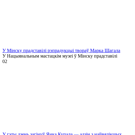
У Мінску прадставілі рэпрадукцыі твораў Марка Шагала
У Нацыянальным мастацкім музеі ў Мінску прадставілі
0
2
У гэты дзень загінуў Янка Купала — адзін з найвялікшых