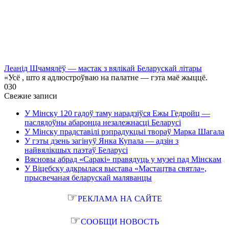
Леанід Шчамялёў — мастак з вялікай Беларускай літары
«Усё , што я адлюстроўваю на палатне — гэта маё жыццё.
0
30
Свежие записи
У Мінску 120 гадоў таму нарадзіўся Ежы Гедройц —
паслядоўны абаронца незалежнасці Беларусі
У Мінску прадставілі рэпрадукцыі твораў Марка Шагала
У гэты дзень загінуў Янка Купала — адзін з
найвялікшых паэтаў Беларусі
Вясновы абрад «Саракі» правядуць у музеі пад Мінскам
У Віцебску адкрылася выстава «Мастацтва святла»,
прысвечаная беларускай маляванцы
☞
РЕКЛАМА НА САЙТЕ
☞
СООБЩИ НОВОСТЬ