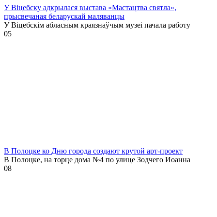
У Віцебску адкрылася выстава «Мастацтва святла»,
прысвечаная беларускай маляванцы
У Віцебскім абласным краязнаўчым музеі пачала работу
0
5
В Полоцке ко Дню города создают крутой арт-проект
В Полоцке, на торце дома №4 по улице Зодчего Иоанна
0
8