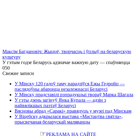
Максім Багдановіч: Жыццё, творчасць і ўплыў на беларускую
культуру
У гэтым годзе Беларусь адзначае важную дату — спаўняецца
0
50
Свежие записи
У Мінску 120 гадоў таму нарадзіўся Ежы Гедройц —
паслядоўны абаронца незалежнасці Беларусі
У Мінску прадставілі рэпрадукцыі твораў Марка Шагала
У гэты дзень загінуў Янка Купала — адзін з
найвялікшых паэтаў Беларусі
Вясновы абрад «Саракі» правядуць у музеі пад Мінскам
У Віцебску адкрылася выстава «Мастацтва святла»,
прысвечаная беларускай маляванцы
☞
РЕКЛАМА НА САЙТЕ