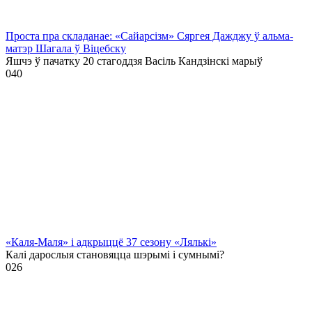
Проста пра складанае: «Сайарсізм» Сяргея Дажджу ў альма-
матэр Шагала ў Віцебску
Яшчэ ў пачатку 20 стагоддзя Васіль Кандзінскі марыў
0
40
«Каля-Маля» і адкрыццё 37 сезону «Лялькі»
Калі дарослыя становяцца шэрымі і сумнымі?
0
26