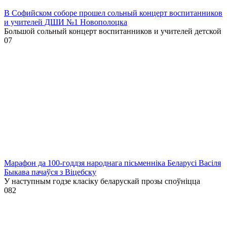
В Софийском соборе прошел сольный концерт воспитанников
и учителей ДШИ №1 Новополоцка
Большой сольный концерт воспитанников и учителей детской
0
7
Марафон да 100-годдзя народнага пісьменніка Беларусі Васіля
Быкава пачаўся з Віцебску
У наступным годзе класіку беларускай прозы споўніцца
0
82