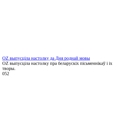
OZ выпусціла настолку да Дня роднай мовы
OZ выпусціла настолку пра беларускіх пісьменнікаў і іх
творы.
0
52