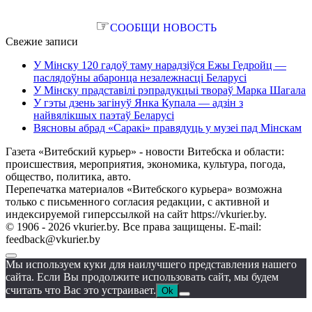
☞
СООБЩИ НОВОСТЬ
Свежие записи
У Мінску 120 гадоў таму нарадзіўся Ежы Гедройц —
паслядоўны абаронца незалежнасці Беларусі
У Мінску прадставілі рэпрадукцыі твораў Марка Шагала
У гэты дзень загінуў Янка Купала — адзін з
найвялікшых паэтаў Беларусі
Вясновы абрад «Саракі» правядуць у музеі пад Мінскам
Газета «Витебский курьер» - новости Витебска и области:
происшествия, мероприятия, экономика, культура, погода,
общество, политика, авто.
Перепечатка материалов «Витебского курьера» возможна
только с письменного согласия редакции, с активной и
индексируемой гиперссылкой на сайт https://vkurier.by.
© 1906 - 2026 vkurier.by. Все права защищены. E-mail:
feedback@vkurier.by
Мы используем куки для наилучшего представления нашего
сайта. Если Вы продолжите использовать сайт, мы будем
считать что Вас это устраивает.
Ok