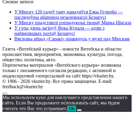
Свежие записи
У Мінску 120 гадоў таму нарадзіўся Ежы Гедройц —
паслядоўны абаронца незалежнасці Беларусі
У Мінску прадставілі рэпрадукцыі твораў Марка Шагала
У гэты дзень загінуў Янка Купала — адзін з
найвялікшых паэтаў Беларусі
Вясновы абрад «Саракі» правядуць у музеі пад Мінскам
Газета «Витебский курьер» - новости Витебска и области:
происшествия, мероприятия, экономика, культура, погода,
общество, политика, авто.
Перепечатка материалов «Витебского курьера» возможна
только с письменного согласия редакции, с активной и
индексируемой гиперссылкой на сайт https://vkurier.by.
© 1906 - 2026 vkurier.by. Все права защищены. E-mail:
feedback@vkurier.by
Мы используем куки для наилучшего представления нашего
сайта. Если Вы продолжите использовать сайт, мы будем
считать что Вас это устраивает.
Ok