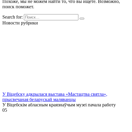
Похоже, мы не можем найти то, что вы ищете. Возможно,
поиск поможет.
Search for:
Новости рубрики
У Віцебску адкрылася выстава «Мастацтва святла»,
прысвечаная беларускай маляванцы
У Віцебскім абласным краязнаўчым музеі пачала работу
0
5