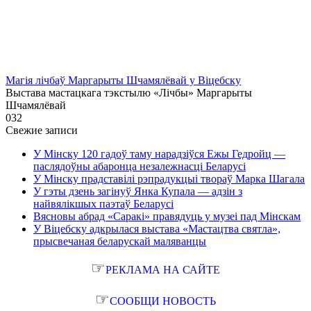
Магія лічбаў Маргарыты Шчамялёвай у Віцебску
Выстава мастацкага тэкстылю «Лічбы» Маргарыты
Шчамялёвай
0
32
Свежие записи
У Мінску 120 гадоў таму нарадзіўся Ежы Гедройц —
паслядоўны абаронца незалежнасці Беларусі
У Мінску прадставілі рэпрадукцыі твораў Марка Шагала
У гэты дзень загінуў Янка Купала — адзін з
найвялікшых паэтаў Беларусі
Вясновы абрад «Саракі» правядуць у музеі пад Мінскам
У Віцебску адкрылася выстава «Мастацтва святла»,
прысвечаная беларускай маляванцы
☞
РЕКЛАМА НА САЙТЕ
☞
СООБЩИ НОВОСТЬ