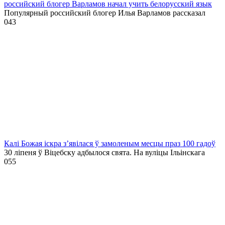
российский блогер Варламов начал учить белорусский язык
Популярный российский блогер Илья Варламов рассказал
0
43
Калі Божая іскра з’явілася ў замоленым месцы праз 100 гадоў
30 ліпеня ў Віцебску адбылося свята. На вуліцы Ільінскага
0
55