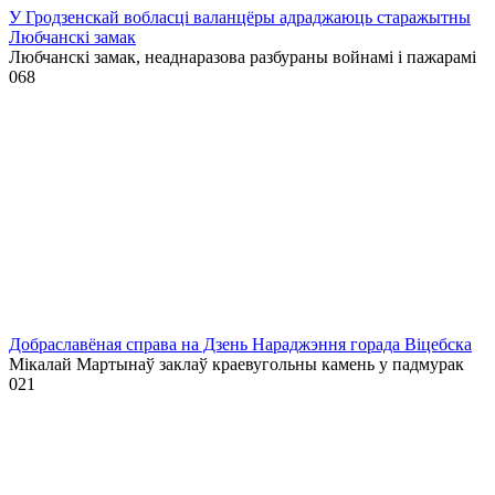
У Гродзенскай вобласці валанцёры адраджаюць старажытны
Любчанскі замак
Любчанскі замак, неаднаразова разбураны войнамі і пажарамі
0
68
Добраславёная справа на Дзень Нараджэння горада Віцебска
Мікалай Мартынаў заклаў краевугольны камень у падмурак
0
21