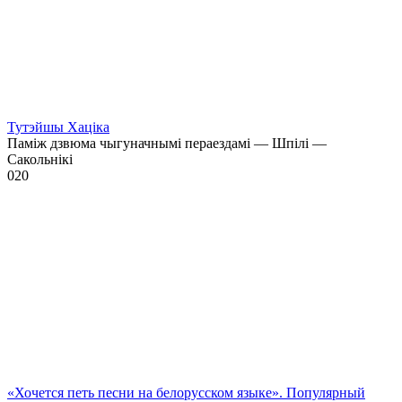
Тутэйшы Хаціка
Паміж дзвюма чыгуначнымі пераездамі — Шпілі —
Сакольнікі
0
20
«Хочется петь песни на белорусском языке». Популярный