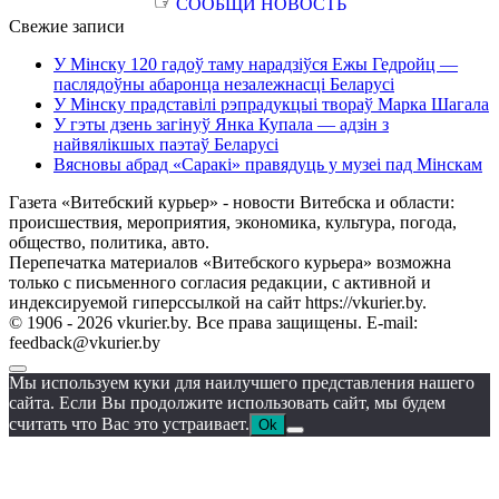
☞
СООБЩИ НОВОСТЬ
Свежие записи
У Мінску 120 гадоў таму нарадзіўся Ежы Гедройц —
паслядоўны абаронца незалежнасці Беларусі
У Мінску прадставілі рэпрадукцыі твораў Марка Шагала
У гэты дзень загінуў Янка Купала — адзін з
найвялікшых паэтаў Беларусі
Вясновы абрад «Саракі» правядуць у музеі пад Мінскам
Газета «Витебский курьер» - новости Витебска и области:
происшествия, мероприятия, экономика, культура, погода,
общество, политика, авто.
Перепечатка материалов «Витебского курьера» возможна
только с письменного согласия редакции, с активной и
индексируемой гиперссылкой на сайт https://vkurier.by.
© 1906 - 2026 vkurier.by. Все права защищены. E-mail:
feedback@vkurier.by
Мы используем куки для наилучшего представления нашего
сайта. Если Вы продолжите использовать сайт, мы будем
считать что Вас это устраивает.
Ok