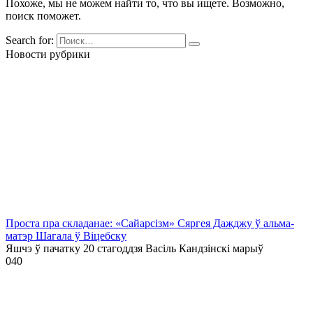
Похоже, мы не можем найти то, что вы ищете. Возможно,
поиск поможет.
Search for:
Новости рубрики
Проста пра складанае: «Сайарсізм» Сяргея Дажджу ў альма-
матэр Шагала ў Віцебску
Яшчэ ў пачатку 20 стагоддзя Васіль Кандзінскі марыў
0
40