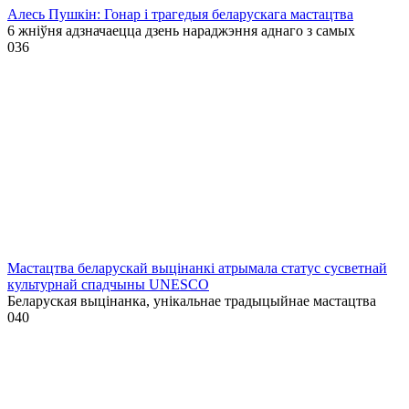
Алесь Пушкін: Гонар і трагедыя беларускага мастацтва
6 жніўня адзначаецца дзень нараджэння аднаго з самых
0
36
Мастацтва беларускай выцінанкі атрымала статус сусветнай
культурнай спадчыны UNESCO
Беларуская выцінанка, унікальнае традыцыйнае мастацтва
0
40