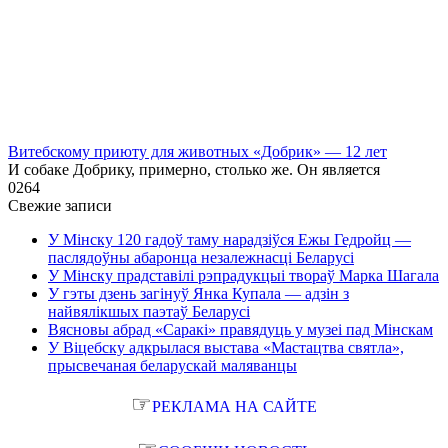
Витебскому приюту для животных «Добрик» — 12 лет
И собаке Добрику, примерно, столько же. Он является
0
264
Свежие записи
У Мінску 120 гадоў таму нарадзіўся Ежы Гедройц —
паслядоўны абаронца незалежнасці Беларусі
У Мінску прадставілі рэпрадукцыі твораў Марка Шагала
У гэты дзень загінуў Янка Купала — адзін з
найвялікшых паэтаў Беларусі
Вясновы абрад «Саракі» правядуць у музеі пад Мінскам
У Віцебску адкрылася выстава «Мастацтва святла»,
прысвечаная беларускай маляванцы
☞
РЕКЛАМА НА САЙТЕ