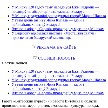
У Мінску 120 гадоў таму нарадзіўся Ежы Гедройц —
паслядоўны абаронца незалежнасці Беларусі
У Мінску прадставілі рэпрадукцыі твораў Марка Шагала
У гэты дзень загінуў Янка Купала — адзін з
найвялікшых паэтаў Беларусі
Вясновы абрад «Саракі» правядуць у музеі пад Мінскам
У Віцебску адкрылася выстава «Мастацтва святла»,
прысвечаная беларускай маляванцы
☞
РЕКЛАМА НА САЙТЕ
☞
СООБЩИ НОВОСТЬ
Свежие записи
У Мінску 120 гадоў таму нарадзіўся Ежы Гедройц —
паслядоўны абаронца незалежнасці Беларусі
У Мінску прадставілі рэпрадукцыі твораў Марка Шагала
У гэты дзень загінуў Янка Купала — адзін з
найвялікшых паэтаў Беларусі
Вясновы абрад «Саракі» правядуць у музеі пад Мінскам
Газета «Витебский курьер» - новости Витебска и области:
происшествия, мероприятия, экономика, культура, погода,