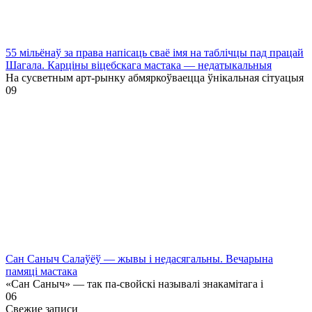
55 мільёнаў за права напісаць сваё імя на таблічцы пад працай
Шагала. Карціны віцебскага мастака — недатыкальныя
На сусветным арт-рынку абмяркоўваецца ўнікальная сітуацыя
0
9
Сан Саныч Салаўёў — жывы і недасягальны. Вечарына
памяці мастака
«Сан Саныч» — так па-свойскі называлі знакамітага і
0
6
Свежие записи