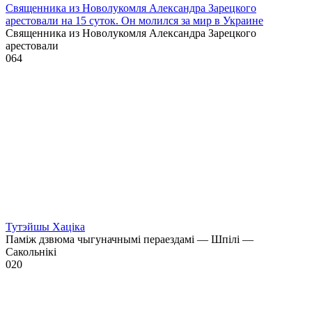
Священника из Новолукомля Александра Зарецкого
арестовали на 15 суток. Он молился за мир в Украине
Священника из Новолукомля Александра Зарецкого
арестовали
0
64
Тутэйшы Хаціка
Паміж дзвюма чыгуначнымі пераездамі — Шпілі —
Сакольнікі
0
20