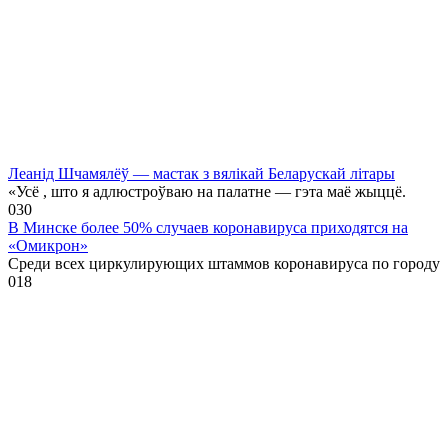
Леанід Шчамялёў — мастак з вялікай Беларускай літары
«Усё , што я адлюстроўваю на палатне — гэта маё жыццё.
0
30
В Минске более 50% случаев коронавируса приходятся на
«Омикрон»
Среди всех циркулирующих штаммов коронавируса по городу
0
18