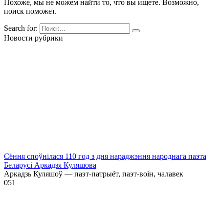
Похоже, мы не можем найти то, что вы ищете. Возможно,
поиск поможет.
Search for:
Новости рубрики
Сёння споўнілася 110 год з дня нараджэння народнага паэта
Беларусі Аркадзя Куляшова
Аркадзь Куляшоў — паэт-патрыёт, паэт-воін, чалавек
0
51