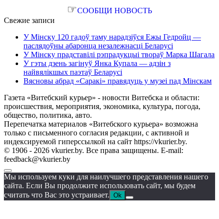
☞
СООБЩИ НОВОСТЬ
Свежие записи
У Мінску 120 гадоў таму нарадзіўся Ежы Гедройц —
паслядоўны абаронца незалежнасці Беларусі
У Мінску прадставілі рэпрадукцыі твораў Марка Шагала
У гэты дзень загінуў Янка Купала — адзін з
найвялікшых паэтаў Беларусі
Вясновы абрад «Саракі» правядуць у музеі пад Мінскам
Газета «Витебский курьер» - новости Витебска и области:
происшествия, мероприятия, экономика, культура, погода,
общество, политика, авто.
Перепечатка материалов «Витебского курьера» возможна
только с письменного согласия редакции, с активной и
индексируемой гиперссылкой на сайт https://vkurier.by.
© 1906 - 2026 vkurier.by. Все права защищены. E-mail:
feedback@vkurier.by
Мы используем куки для наилучшего представления нашего
сайта. Если Вы продолжите использовать сайт, мы будем
считать что Вас это устраивает.
Ok