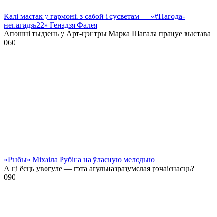
Калі мастак у гармоніі з сабой і сусветам — «#Пагода-
непагадзь22» Генадзя Фалея
Апошні тыдзень у Арт-цэнтры Марка Шагала працуе выстава
0
60
«Рыбы» Міхаіла Рубіна на ўласную мелодыю
А ці ёсць увогуле — гэта агульназразумелая рэчаіснасць?
0
90