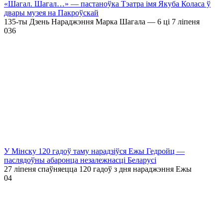
«Шагал. Шагал…» — пастаноўка Тэатра імя Якуба Коласа ў
двары музея на Пакроўскай
135-ты Дзень Нараджэння Марка Шагала — 6 ці 7 ліпеня
0
36
У Мінску 120 гадоў таму нарадзіўся Ежы Гедройц —
паслядоўны абаронца незалежнасці Беларусі
27 ліпеня спаўняецца 120 гадоў з дня нараджэння Ежы
0
4