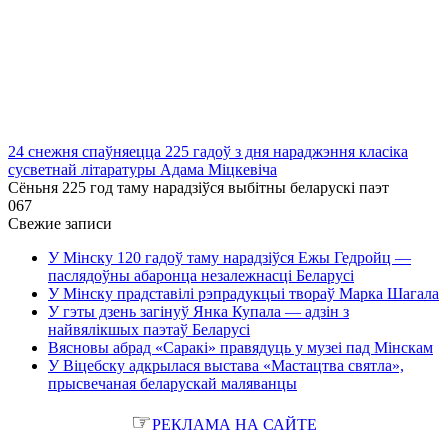
24 снежня спаўняецца 225 гадоў з дня нараджэння класіка
сусветнай літаратуры Адама Міцкевіча
Сёньня 225 год таму нарадзіўся выбітны беларускі паэт
0
67
Свежие записи
У Мінску 120 гадоў таму нарадзіўся Ежы Гедройц —
паслядоўны абаронца незалежнасці Беларусі
У Мінску прадставілі рэпрадукцыі твораў Марка Шагала
У гэты дзень загінуў Янка Купала — адзін з
найвялікшых паэтаў Беларусі
Вясновы абрад «Саракі» правядуць у музеі пад Мінскам
У Віцебску адкрылася выстава «Мастацтва святла»,
прысвечаная беларускай маляванцы
☞
РЕКЛАМА НА САЙТЕ