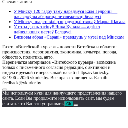
Свежие записи
У Мінску 120 гадоў таму нарадзіўся Ежы Гедройц —
паслядоўны абаронца незалежнасці Беларусі
У Мінску прадставілі рэпрадукцыі твораў Марка Шагала
У гэты дзень загінуў Янка Купала — адзін з
найвялікшых паэтаў Беларусі
Вясновы абрад «Саракі» правядуць у музеі пад Мінскам
Газета «Витебский курьер» - новости Витебска и области:
происшествия, мероприятия, экономика, культура, погода,
общество, политика, авто.
Перепечатка материалов «Витебского курьера» возможна
только с письменного согласия редакции, с активной и
индексируемой гиперссылкой на сайт https://vkurier.by.
© 1906 - 2026 vkurier.by. Все права защищены. E-mail:
feedback@vkurier.by
Мы используем куки для наилучшего представления нашего
сайта. Если Вы продолжите использовать сайт, мы будем
считать что Вас это устраивает.
Ok