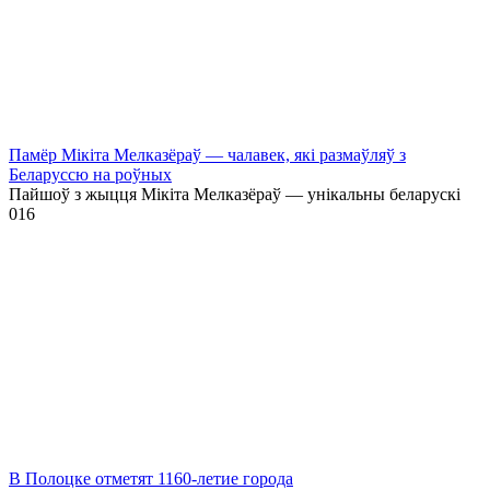
Памёр Мікіта Мелказёраў — чалавек, які размаўляў з
Беларуссю на роўных
Пайшоў з жыцця Мікіта Мелказёраў — унікальны беларускі
0
16
В Полоцке отметят 1160-летие города