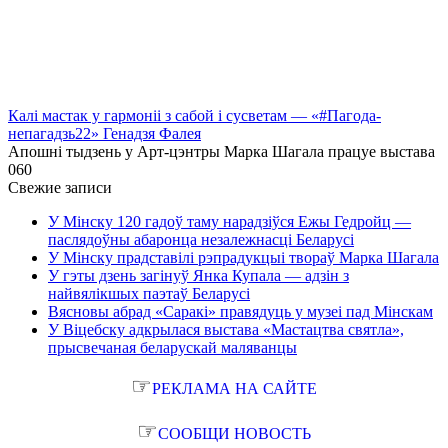
Калі мастак у гармоніі з сабой і сусветам — «#Пагода-
непагадзь22» Генадзя Фалея
Апошні тыдзень у Арт-цэнтры Марка Шагала працуе выстава
0
60
Свежие записи
У Мінску 120 гадоў таму нарадзіўся Ежы Гедройц —
паслядоўны абаронца незалежнасці Беларусі
У Мінску прадставілі рэпрадукцыі твораў Марка Шагала
У гэты дзень загінуў Янка Купала — адзін з
найвялікшых паэтаў Беларусі
Вясновы абрад «Саракі» правядуць у музеі пад Мінскам
У Віцебску адкрылася выстава «Мастацтва святла»,
прысвечаная беларускай маляванцы
☞
РЕКЛАМА НА САЙТЕ
☞
СООБЩИ НОВОСТЬ