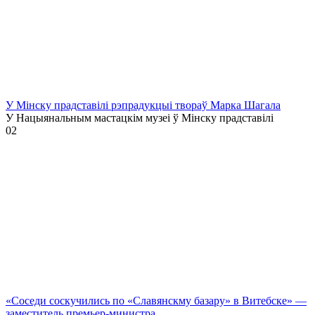
У Мінску прадставілі рэпрадукцыі твораў Марка Шагала
У Нацыянальным мастацкім музеі ў Мінску прадставілі
0
2
«Соседи соскучились по «Славянскму базару» в Витебске» —
заместитель премьер-министра