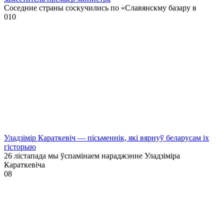
Соседние страны соскучились по «Славянскму базару в
0
10
Уладзімір Караткевіч — пісьменнік, які вярнуў беларусам іх
гісторыю
26 лістапада мы ўспамінаем нараджэнне Уладзіміра
Караткевіча
0
8