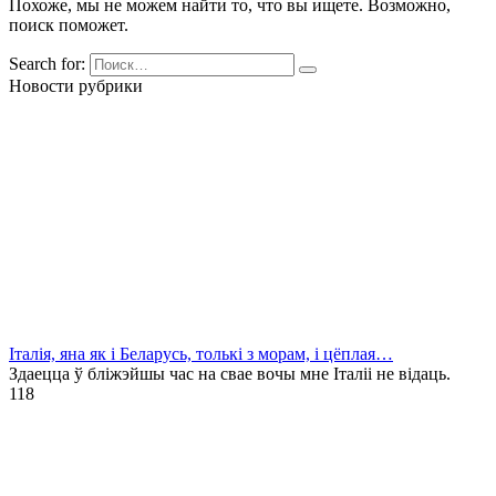
Похоже, мы не можем найти то, что вы ищете. Возможно,
поиск поможет.
Search for:
Новости рубрики
Італія, яна як і Беларусь, толькі з морам, і цёплая…
Здаецца ў бліжэйшы час на свае вочы мне Італіі не відаць.
1
18