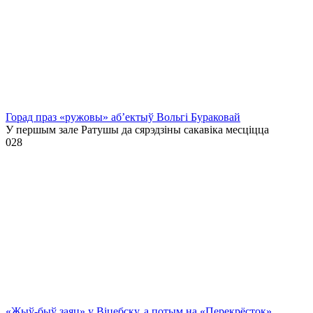
Горад праз «ружовы» аб’ектыў Вольгі Бураковай
У першым зале Ратушы да сярэдзіны сакавіка месціцца
0
28
«Жыў-быў заяц» у Віцебску, а потым на «Перекрёсток»