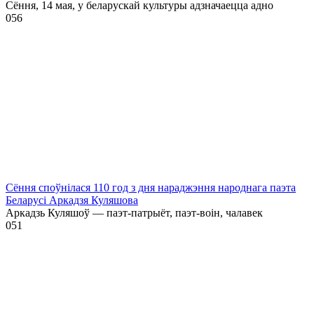
Сёння, 14 мая, у беларускай культуры адзначаецца адно
0
56
Сёння споўнілася 110 год з дня нараджэння народнага паэта
Беларусі Аркадзя Куляшова
Аркадзь Куляшоў — паэт-патрыёт, паэт-воін, чалавек
0
51