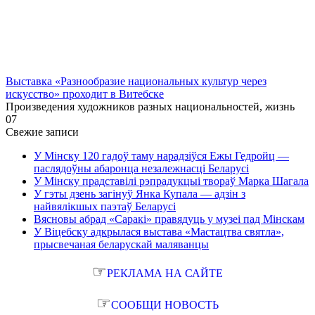
Выставка «Разнообразие национальных культур через
искусство» проходит в Витебске
Произведения художников разных национальностей, жизнь
0
7
Свежие записи
У Мінску 120 гадоў таму нарадзіўся Ежы Гедройц —
паслядоўны абаронца незалежнасці Беларусі
У Мінску прадставілі рэпрадукцыі твораў Марка Шагала
У гэты дзень загінуў Янка Купала — адзін з
найвялікшых паэтаў Беларусі
Вясновы абрад «Саракі» правядуць у музеі пад Мінскам
У Віцебску адкрылася выстава «Мастацтва святла»,
прысвечаная беларускай маляванцы
☞
РЕКЛАМА НА САЙТЕ
☞
СООБЩИ НОВОСТЬ