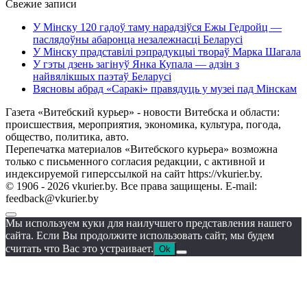
Свежие записи
У Мінску 120 гадоў таму нарадзіўся Ежы Гедройц —
паслядоўны абаронца незалежнасці Беларусі
У Мінску прадставілі рэпрадукцыі твораў Марка Шагала
У гэты дзень загінуў Янка Купала — адзін з
найвялікшых паэтаў Беларусі
Вясновы абрад «Саракі» правядуць у музеі пад Мінскам
Газета «Витебский курьер» - новости Витебска и области:
происшествия, мероприятия, экономика, культура, погода,
общество, политика, авто.
Перепечатка материалов «Витебского курьера» возможна
только с письменного согласия редакции, с активной и
индексируемой гиперссылкой на сайт https://vkurier.by.
© 1906 - 2026 vkurier.by. Все права защищены. E-mail:
feedback@vkurier.by
Мы используем куки для наилучшего представления нашего
сайта. Если Вы продолжите использовать сайт, мы будем
считать что Вас это устраивает.
Ok