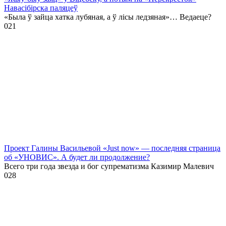
Навасібірска паляцеў
«Была ў зайца хатка лубяная, а ў лісы ледзяная»… Ведаеце?
0
21
Проект Галины Васильевой «Just now» — последняя страница
об «УНОВИС». А будет ли продолжение?
Всего три года звезда и бог супрематизма Казимир Малевич
0
28