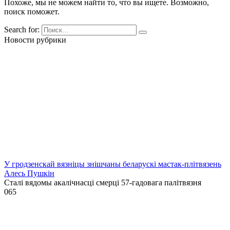
Похоже, мы не можем найти то, что вы ищете. Возможно,
поиск поможет.
Search for:
Новости рубрики
У гродзенскай вязніцы знішчаны беларускі мастак-плітвязень
Алесь Пушкін
Сталі вядомы акалічнасці смерці 57-гадовага палітвязня
0
65