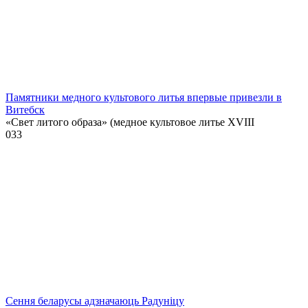
Памятники медного культового литья впервые привезли в
Витебск
«Свет литого образа» (медное культовое литье XVIII
0
33
Сення беларусы адзначаюць Радуніцу