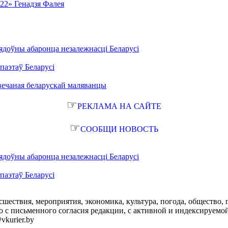
ь22» Генадзя Фалея
ядоўны абаронца незалежнасці Беларусі
паэтаў Беларусі
вечаная беларускай маляванцы
☞
РЕКЛАМА НА САЙТЕ
☞
СООБЩИ НОВОСТЬ
ядоўны абаронца незалежнасці Беларусі
паэтаў Беларусі
сшествия, мероприятия, экономика, культура, погода, общество, 
с письменного согласия редакции, с активной и индексируемой ги
vkurier.by