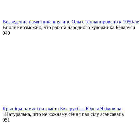
Возведение памятника княгине Ольге запланировано к 1050-л
Вполне возможно, что работа народного художника Беларуси
0
40
Крыніцы памяці патрыёта Беларусі — Юрыя Якімовіча
«Натуральна, што не кожнаму сёння пад сілу асэнсаваць
0
51