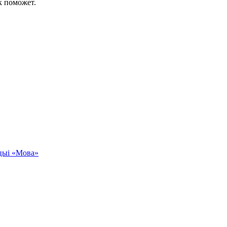
к поможет.
кцыі «Мова»