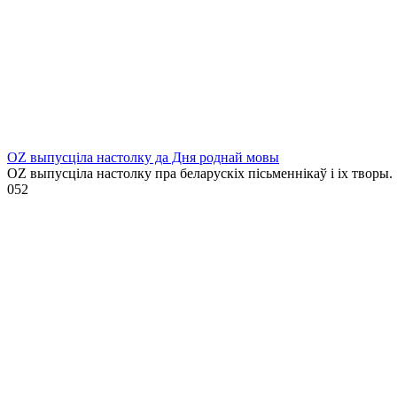
OZ выпусціла настолку да Дня роднай мовы
OZ выпусціла настолку пра беларускіх пісьменнікаў і іх творы.
0
52