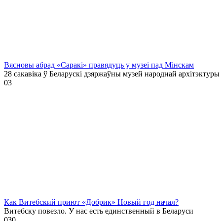
Вясновы абрад «Саракі» правядуць у музеі пад Мінскам
28 сакавіка ў Беларускі дзяржаўны музей народнай архітэктуры
0
3
Как Витебский приют «Добрик» Новый год начал?
Витебску повезло. У нас есть единственный в Беларуси
0
30