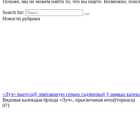
Похоже, мы не можем найти то, что вы ищете. Возможно, поис
Search for:
Новости рубрики
«Луч» выпусціў лiмiтаваную серыю гадзіннікаў ў рамках кале
Вядомая калекцыя брэнда «Луч», прысвечаная непаўторнасці
0
71