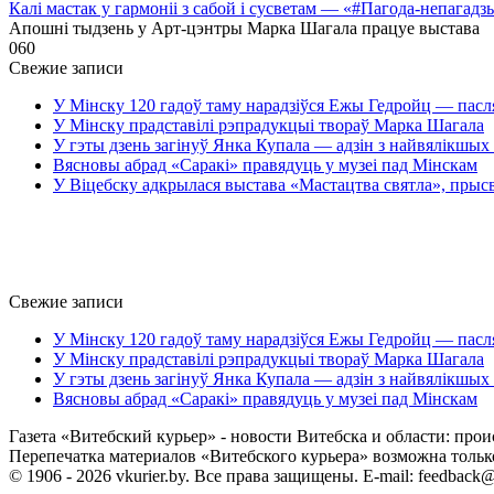
Калі мастак у гармоніі з сабой і сусветам — «#Пагода-непагадз
Апошні тыдзень у Арт-цэнтры Марка Шагала працуе выстава
0
60
Свежие записи
У Мінску 120 гадоў таму нарадзіўся Ежы Гедройц — пасл
У Мінску прадставілі рэпрадукцыі твораў Марка Шагала
У гэты дзень загінуў Янка Купала — адзін з найвялікшых 
Вясновы абрад «Саракі» правядуць у музеі пад Мінскам
У Віцебску адкрылася выстава «Мастацтва святла», прыс
Свежие записи
У Мінску 120 гадоў таму нарадзіўся Ежы Гедройц — пасл
У Мінску прадставілі рэпрадукцыі твораў Марка Шагала
У гэты дзень загінуў Янка Купала — адзін з найвялікшых 
Вясновы абрад «Саракі» правядуць у музеі пад Мінскам
Газета «Витебский курьер» - новости Витебска и области: прои
Перепечатка материалов «Витебского курьера» возможна только 
© 1906 - 2026 vkurier.by. Все права защищены. E-mail: feedback@