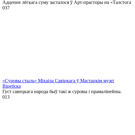
Адценне лёгкага суму засталося ў Арт-прасторы на «Талстога
0
37
«Суровы стыль» Міхаіла Савіцкага ў Мастацкім музеі
Віцебска
Густ савецкага народа быў такі ж суровы і прамалінейны.
0
13