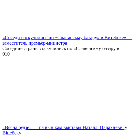
«Соседи соскучились по «Славянскму базару» в Витебске» —
заместитель премьер-министра
Соседние страны соскучились по «Славянскму базару в
0
10
«Вясна будзе» — па вынікам выставы Наталлі Парахневіч ў
Віцебску