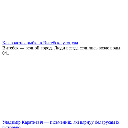
Как золотая рыбка в Витебске утонула
Витебск — речной город. Люди всегда селились возле воды.
0
41
Уладзімір Караткевіч — пісьменнік, які вярнуў беларусам іх
гісторыю