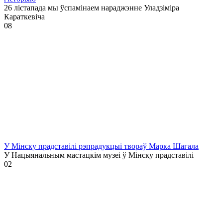
26 лістапада мы ўспамінаем нараджэнне Уладзіміра
Караткевіча
0
8
У Мінску прадставілі рэпрадукцыі твораў Марка Шагала
У Нацыянальным мастацкім музеі ў Мінску прадставілі
0
2