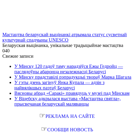
Мастацтва беларускай выцінанкі атрымала статус сусветнай
культурнай спадчыны UNESCO
Беларуская выцінанка, унікальнае традыцыйнае мастацтва
0
40
Свежие записи
У Мінску 120 гадоў таму нарадзіўся Ежы Гедройц —
паслядоўны абаронца незалежнасці Беларусі
У Мінску прадставілі рэпрадукцыі твораў Марка Шагала
У гэты дзень загінуў Янка Купала — адзін з
найвялікшых паэтаў Беларусі
Вясновы абрад «Саракі» правядуць у музеі пад Мінскам
У Віцебску адкрылася выстава «Мастацтва святла»,
прысвечаная беларускай маляванцы
☞
РЕКЛАМА НА САЙТЕ
☞
СООБЩИ НОВОСТЬ