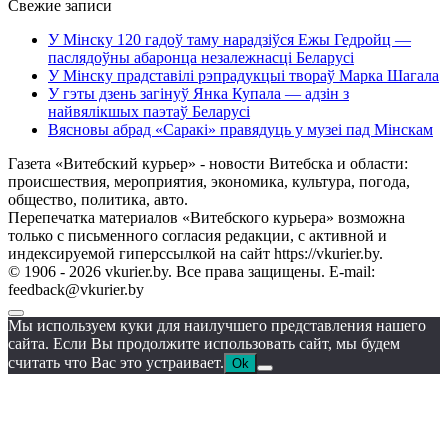
Свежие записи
У Мінску 120 гадоў таму нарадзіўся Ежы Гедройц —
паслядоўны абаронца незалежнасці Беларусі
У Мінску прадставілі рэпрадукцыі твораў Марка Шагала
У гэты дзень загінуў Янка Купала — адзін з
найвялікшых паэтаў Беларусі
Вясновы абрад «Саракі» правядуць у музеі пад Мінскам
Газета «Витебский курьер» - новости Витебска и области:
происшествия, мероприятия, экономика, культура, погода,
общество, политика, авто.
Перепечатка материалов «Витебского курьера» возможна
только с письменного согласия редакции, с активной и
индексируемой гиперссылкой на сайт https://vkurier.by.
© 1906 - 2026 vkurier.by. Все права защищены. E-mail:
feedback@vkurier.by
Мы используем куки для наилучшего представления нашего
сайта. Если Вы продолжите использовать сайт, мы будем
считать что Вас это устраивает.
Ok