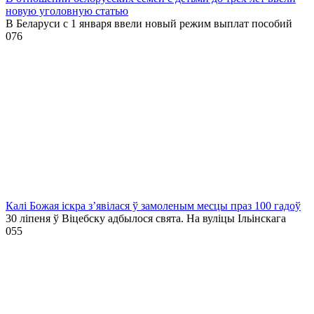
новую уголовную статью
В Беларуси с 1 января ввели новый режим выплат пособий
0
76
Калі Божая іскра з’явілася ў замоленым месцы праз 100 гадоў
30 ліпеня ў Віцебску адбылося свята. На вуліцы Ільінскага
0
55