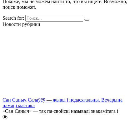
Похоже, мы не можем найти то, что вы ищете. Возможно,
поиск поможет.
Search for:
Новости рубрики
Сан Саныч Салаўёў — жывы і недасягальны. Вечарына
памяці мастака
«Сан Саныч» — так па-свойскі называлі знакамітага і
0
6