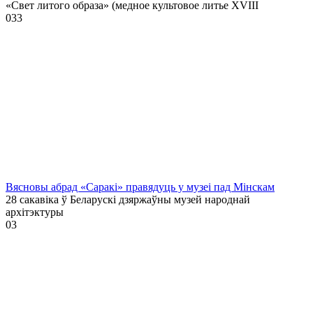
«Свет литого образа» (медное культовое литье XVIII
0
33
Вясновы абрад «Саракі» правядуць у музеі пад Мінскам
28 сакавіка ў Беларускі дзяржаўны музей народнай
архітэктуры
0
3