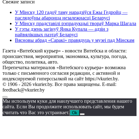
Свежие записи
У Мінску 120 гадоў таму нарадзіўся Ежы Гедройц —
паслядоўны абаронца незалежнасці Беларусі
У Мінску прадставілі рэпрадукцыі твораў Марка Шагала
У гэты дзень загінуў Янка Купала — адзін з
найвялікшых паэтаў Беларусі
Вясновы абрад «Саракі» правядуць у музеі пад Мінскам
Газета «Витебский курьер» - новости Витебска и области:
происшествия, мероприятия, экономика, культура, погода,
общество, политика, авто.
Перепечатка материалов «Витебского курьера» возможна
только с письменного согласия редакции, с активной и
индексируемой гиперссылкой на сайт https://vkurier.by.
© 1906 - 2026 vkurier.by. Все права защищены. E-mail:
feedback@vkurier.by
Мы используем куки для наилучшего представления нашего
сайта. Если Вы продолжите использовать сайт, мы будем
считать что Вас это устраивает.
Ok