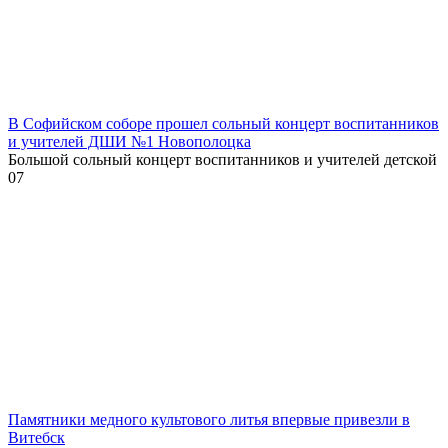
В Софийском соборе прошел сольный концерт воспитанников
и учителей ДШИ №1 Новополоцка
Большой сольный концерт воспитанников и учителей детской
0
7
Памятники медного культового литья впервые привезли в
Витебск