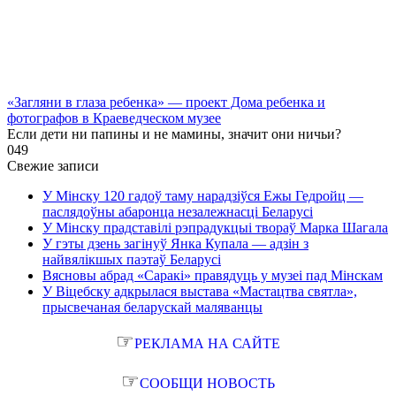
«Загляни в глаза ребенка» — проект Дома ребенка и
фотографов в Краеведческом музее
Если дети ни папины и не мамины, значит они ничьи?
0
49
Свежие записи
У Мінску 120 гадоў таму нарадзіўся Ежы Гедройц —
паслядоўны абаронца незалежнасці Беларусі
У Мінску прадставілі рэпрадукцыі твораў Марка Шагала
У гэты дзень загінуў Янка Купала — адзін з
найвялікшых паэтаў Беларусі
Вясновы абрад «Саракі» правядуць у музеі пад Мінскам
У Віцебску адкрылася выстава «Мастацтва святла»,
прысвечаная беларускай маляванцы
☞
РЕКЛАМА НА САЙТЕ
☞
СООБЩИ НОВОСТЬ