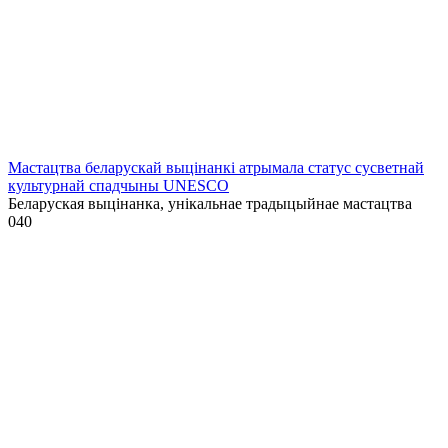
Мастацтва беларускай выцінанкі атрымала статус сусветнай
культурнай спадчыны UNESCO
Беларуская выцінанка, унікальнае традыцыйнае мастацтва
0
40