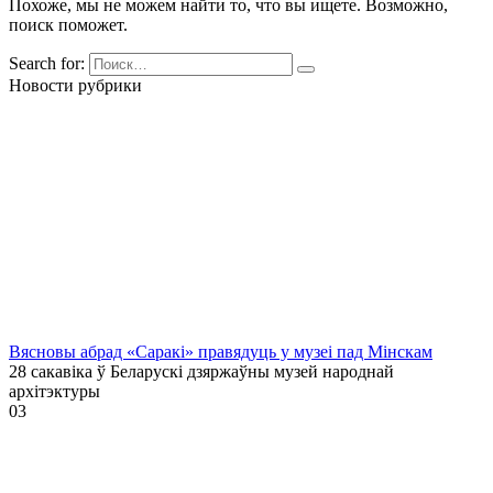
Похоже, мы не можем найти то, что вы ищете. Возможно,
поиск поможет.
Search for:
Новости рубрики
Вясновы абрад «Саракі» правядуць у музеі пад Мінскам
28 сакавіка ў Беларускі дзяржаўны музей народнай
архітэктуры
0
3