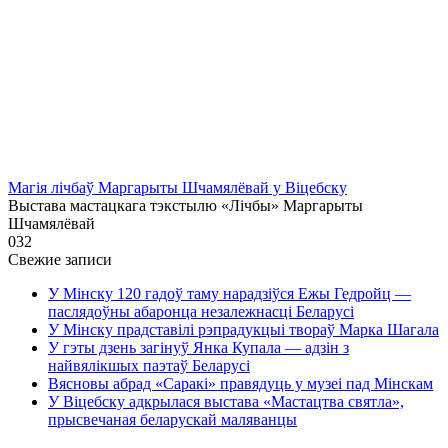
Магія лічбаў Маргарыты Шчамялёвай у Віцебску
Выстава мастацкага тэкстылю «Лічбы» Маргарыты
Шчамялёвай
0
32
Свежие записи
У Мінску 120 гадоў таму нарадзіўся Ежы Гедройц —
паслядоўны абаронца незалежнасці Беларусі
У Мінску прадставілі рэпрадукцыі твораў Марка Шагала
У гэты дзень загінуў Янка Купала — адзін з
найвялікшых паэтаў Беларусі
Вясновы абрад «Саракі» правядуць у музеі пад Мінскам
У Віцебску адкрылася выстава «Мастацтва святла»,
прысвечаная беларускай маляванцы