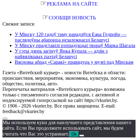
☞
РЕКЛАМА НА САЙТЕ
☞
СООБЩИ НОВОСТЬ
Свежие записи
У Мінску 120 гадоў таму нарадзіўся Ежы Гедройц —
паслядоўны абаронца незалежнасці Беларусі
У Мінску прадставілі рэпрадукцыі твораў Марка Шагала
У гэты дзень загінуў Янка Купала — адзін з
найвялікшых паэтаў Беларусі
Вясновы абрад «Саракі» правядуць у музеі пад Мінскам
Газета «Витебский курьер» - новости Витебска и области:
происшествия, мероприятия, экономика, культура, погода,
общество, политика, авто.
Перепечатка материалов «Витебского курьера» возможна
только с письменного согласия редакции, с активной и
индексируемой гиперссылкой на сайт https://vkurier.by.
© 1906 - 2026 vkurier.by. Все права защищены. E-mail:
feedback@vkurier.by
Мы используем куки для наилучшего представления нашего
сайта. Если Вы продолжите использовать сайт, мы будем
считать что Вас это устраивает.
Ok