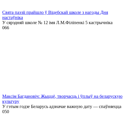
Свята паэзіі прайшло ў Віцебскай школе з нагоды Дня
настаўніка
У сярэдняй школе № 12 імя Л.М.Філіпенкі 5 кастрычніка
0
66
Максім Багдановіч: Жыццё, творчасць і ўплыў на беларускую
культуру
У гэтым годзе Беларусь адзначае важную дату — спаўняецца
0
50