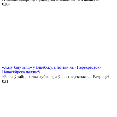
0
264
«Жыў-быў заяц» у Віцебску, а потым на «Перекрёсток»
Навасібірска паляцеў
«Была ў зайца хатка лубяная, а ў лісы ледзяная»… Ведаеце?
0
21