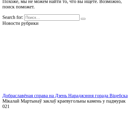
Похоже, мы не можем найти то, что вы ищете. Возможно,
поиск поможет.
Search for:
Новости рубрики
Добраславёная справа на Дзень Нараджэння горада Віцебска
Мікалай Мартынаў заклаў краевугольны камень у падмурак
0
21