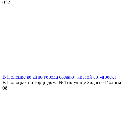
0
72
В Полоцке ко Дню города создают крутой арт-проект
В Полоцке, на торце дома №4 по улице Зодчего Иоанна
0
8