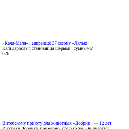
«Каля-Маля» і адкрыццё 37 сезону «Лялькі»
Калі дарослыя становяцца шэрымі і сумнымі?
0
26
Витебскому приюту для животных «Добрик» — 12 лет
И собаке Добрику, примерно, столько же. Он является