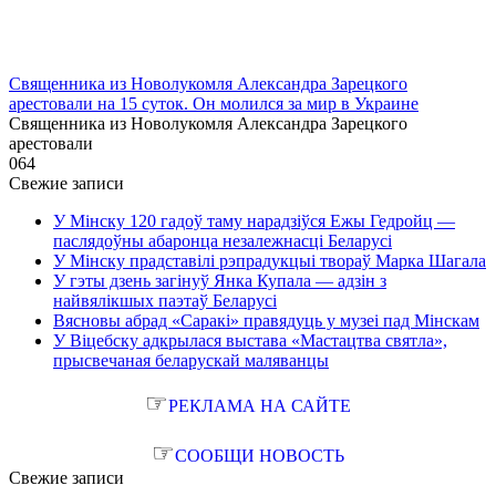
Священника из Новолукомля Александра Зарецкого
арестовали на 15 суток. Он молился за мир в Украине
Священника из Новолукомля Александра Зарецкого
арестовали
0
64
Свежие записи
У Мінску 120 гадоў таму нарадзіўся Ежы Гедройц —
паслядоўны абаронца незалежнасці Беларусі
У Мінску прадставілі рэпрадукцыі твораў Марка Шагала
У гэты дзень загінуў Янка Купала — адзін з
найвялікшых паэтаў Беларусі
Вясновы абрад «Саракі» правядуць у музеі пад Мінскам
У Віцебску адкрылася выстава «Мастацтва святла»,
прысвечаная беларускай маляванцы
☞
РЕКЛАМА НА САЙТЕ
☞
СООБЩИ НОВОСТЬ
Свежие записи