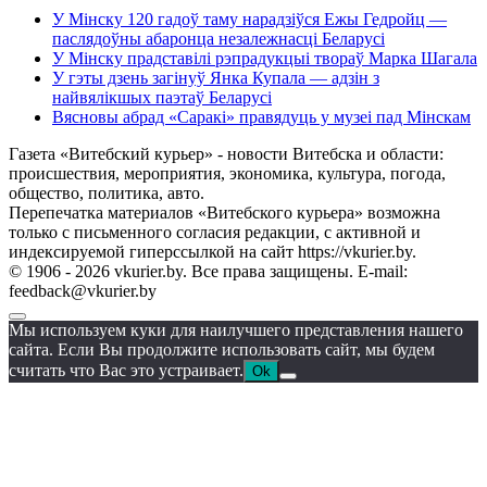
У Мінску 120 гадоў таму нарадзіўся Ежы Гедройц —
паслядоўны абаронца незалежнасці Беларусі
У Мінску прадставілі рэпрадукцыі твораў Марка Шагала
У гэты дзень загінуў Янка Купала — адзін з
найвялікшых паэтаў Беларусі
Вясновы абрад «Саракі» правядуць у музеі пад Мінскам
Газета «Витебский курьер» - новости Витебска и области:
происшествия, мероприятия, экономика, культура, погода,
общество, политика, авто.
Перепечатка материалов «Витебского курьера» возможна
только с письменного согласия редакции, с активной и
индексируемой гиперссылкой на сайт https://vkurier.by.
© 1906 - 2026 vkurier.by. Все права защищены. E-mail:
feedback@vkurier.by
Мы используем куки для наилучшего представления нашего
сайта. Если Вы продолжите использовать сайт, мы будем
считать что Вас это устраивает.
Ok