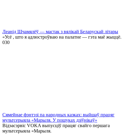
Леанід Шчамялёў — мастак з вялікай Беларускай літары
«Усё , што я адлюстроўваю на палатне — гэта маё жыццё.
0
30
Сямейнае фэнтэзі па народных казках: выйшаў працяг
мультсерыяла «Марыля. У пошуках дзіўнікаў»
Відэасэрвіс VOKA выпусціў працяг свайго першага
мультсерыяла «Марыля.