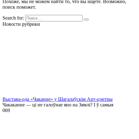
Похоже, мы не можем найти то, что вы ищете. Возможно,
поиск поможет.
Search for:
Новости рубрики
Выстава-ода «Чаканне» у Шагалаўскім Арт-цэнтры
Чакаканне — ці не галоўнае яно на Зямлі? І ў самыя
0
69