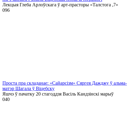
Лекцыя Глеба Арлоўскага ў арт-прасторы «Талстога ,7»
0
96
Проста пра складанае: «Сайарсізм» Сяргея Дажджу ў альма-
матэр Шагала ў Віцебску
Яшчэ ў пачатку 20 стагоддзя Васіль Кандзінскі марыў
0
40