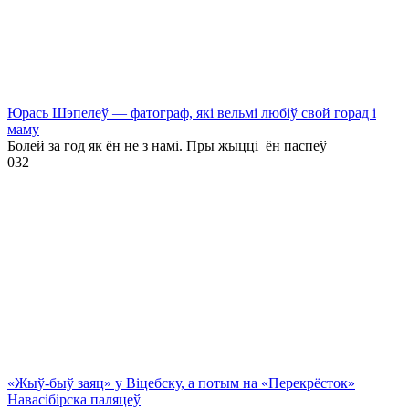
Юрась Шэпелеў — фатограф, які вельмі любіў свой горад і
маму
Болей за год як ён не з намі. Пры жыцці ён паспеў
0
32
«Жыў-быў заяц» у Віцебску, а потым на «Перекрёсток»
Навасібірска паляцеў