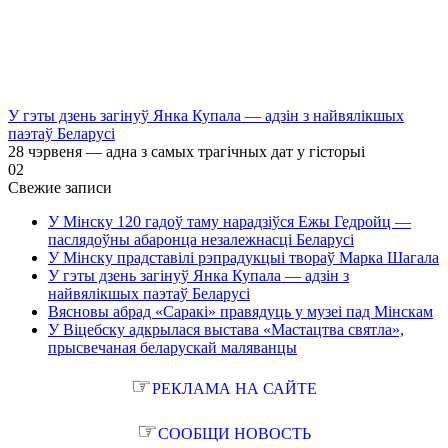
У гэты дзень загінуў Янка Купала — адзін з найвялікшых
паэтаў Беларусі
28 чэрвеня — адна з самых трагічных дат у гісторыі
0
2
Свежие записи
У Мінску 120 гадоў таму нарадзіўся Ежы Гедройц —
паслядоўны абаронца незалежнасці Беларусі
У Мінску прадставілі рэпрадукцыі твораў Марка Шагала
У гэты дзень загінуў Янка Купала — адзін з
найвялікшых паэтаў Беларусі
Вясновы абрад «Саракі» правядуць у музеі пад Мінскам
У Віцебску адкрылася выстава «Мастацтва святла»,
прысвечаная беларускай маляванцы
☞
РЕКЛАМА НА САЙТЕ
☞
СООБЩИ НОВОСТЬ