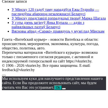
Свежие записи
У Мінску 120 гадоў таму нарадзіўся Ежы Гедройц —
паслядоўны абаронца незалежнасці Беларусі
У Мінску прадставілі рэпрадукцыі твораў Марка Шагала
У гэты дзень загінуў Янка Купала — адзін з
найвялікшых паэтаў Беларусі
Вясновы абрад «Саракі» правядуць у музеі пад Мінскам
Газета «Витебский курьер» - новости Витебска и области:
происшествия, мероприятия, экономика, культура, погода,
общество, политика, авто.
Перепечатка материалов «Витебского курьера» возможна
только с письменного согласия редакции, с активной и
индексируемой гиперссылкой на сайт https://vkurier.by.
© 1906 - 2026 vkurier.by. Все права защищены. E-mail:
feedback@vkurier.by
Мы используем куки для наилучшего представления нашего
сайта. Если Вы продолжите использовать сайт, мы будем
считать что Вас это устраивает.
Ok