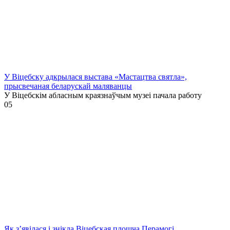
У Віцебску адкрылася выстава «Мастацтва святла»,
прысвечаная беларускай маляванцы
У Віцебскім абласным краязнаўчым музеі пачала работу
0
5
Як з’явілася і знікла Віцебская плошча Перамогі