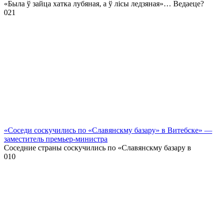
«Была ў зайца хатка лубяная, а ў лісы ледзяная»… Ведаеце?
0
21
«Соседи соскучились по «Славянскму базару» в Витебске» —
заместитель премьер-министра
Соседние страны соскучились по «Славянскму базару в
0
10