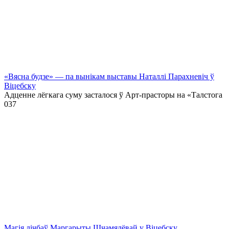
«Вясна будзе» — па вынікам выставы Наталлі Парахневіч ў
Віцебску
Адценне лёгкага суму засталося ў Арт-прасторы на «Талстога
0
37
Магія лічбаў Маргарыты Шчамялёвай у Віцебску