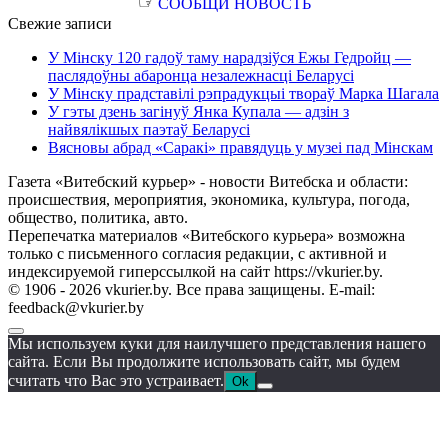
☞
СООБЩИ НОВОСТЬ
Свежие записи
У Мінску 120 гадоў таму нарадзіўся Ежы Гедройц —
паслядоўны абаронца незалежнасці Беларусі
У Мінску прадставілі рэпрадукцыі твораў Марка Шагала
У гэты дзень загінуў Янка Купала — адзін з
найвялікшых паэтаў Беларусі
Вясновы абрад «Саракі» правядуць у музеі пад Мінскам
Газета «Витебский курьер» - новости Витебска и области:
происшествия, мероприятия, экономика, культура, погода,
общество, политика, авто.
Перепечатка материалов «Витебского курьера» возможна
только с письменного согласия редакции, с активной и
индексируемой гиперссылкой на сайт https://vkurier.by.
© 1906 - 2026 vkurier.by. Все права защищены. E-mail:
feedback@vkurier.by
Мы используем куки для наилучшего представления нашего
сайта. Если Вы продолжите использовать сайт, мы будем
считать что Вас это устраивает.
Ok