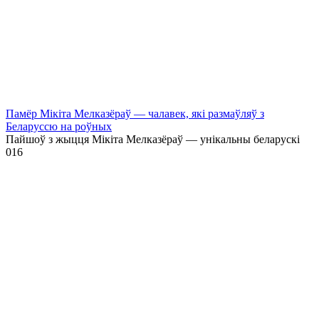
Памёр Мікіта Мелказёраў — чалавек, які размаўляў з
Беларуссю на роўных
Пайшоў з жыцця Мікіта Мелказёраў — унікальны беларускі
0
16