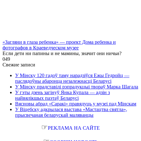
«Загляни в глаза ребенка» — проект Дома ребенка и
фотографов в Краеведческом музее
Если дети ни папины и не мамины, значит они ничьи?
0
49
Свежие записи
У Мінску 120 гадоў таму нарадзіўся Ежы Гедройц —
паслядоўны абаронца незалежнасці Беларусі
У Мінску прадставілі рэпрадукцыі твораў Марка Шагала
У гэты дзень загінуў Янка Купала — адзін з
найвялікшых паэтаў Беларусі
Вясновы абрад «Саракі» правядуць у музеі пад Мінскам
У Віцебску адкрылася выстава «Мастацтва святла»,
прысвечаная беларускай маляванцы
☞
РЕКЛАМА НА САЙТЕ