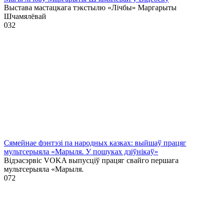
Выстава мастацкага тэкстылю «Лічбы» Маргарыты
Шчамялёвай
0
32
Сямейнае фэнтэзі па народных казках: выйшаў працяг
мультсерыяла «Марыля. У пошуках дзіўнікаў»
Відэасэрвіс VOKA выпусціў працяг свайго першага
мультсерыяла «Марыля.
0
72