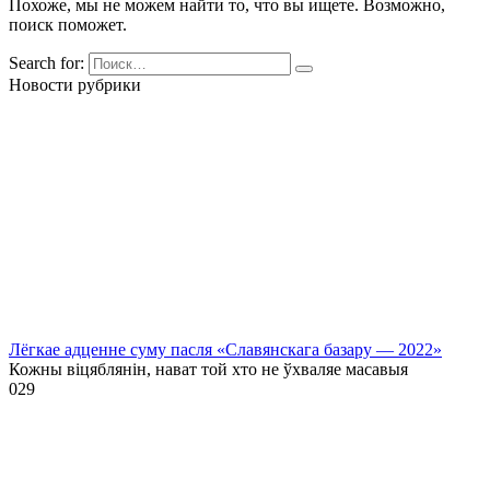
Похоже, мы не можем найти то, что вы ищете. Возможно,
поиск поможет.
Search for:
Новости рубрики
Лёгкае адценне суму пасля «Славянскага базару — 2022»
Кожны віцяблянін, нават той хто не ўхваляе масавыя
0
29