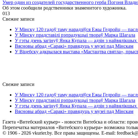
Умер один из создателей государственного герба Погоня Влад
Об этом сообщили родственники знаменитого художника.
0
13
Свежие записи
У Мінску 120 гадоў таму нарадзіўся Ежы Гедройц — пасл
У Мінску прадставілі рэпрадукцыі твораў Марка Шагала
У гэты дзень загінуў Янка Купала — адзін з найвялікшых 
Вясновы абрад «Саракі» правядуць у музеі пад Мінскам
У Віцебску адкрылася выстава «Мастацтва святла», прыс
Свежие записи
У Мінску 120 гадоў таму нарадзіўся Ежы Гедройц — пасл
У Мінску прадставілі рэпрадукцыі твораў Марка Шагала
У гэты дзень загінуў Янка Купала — адзін з найвялікшых 
Вясновы абрад «Саракі» правядуць у музеі пад Мінскам
Газета «Витебский курьер» - новости Витебска и области: прои
Перепечатка материалов «Витебского курьера» возможна только 
© 1906 - 2026 vkurier.by. Все права защищены. E-mail: feedback@