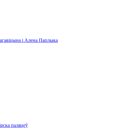
 Нагавіцына і Алена Паплыка
ірска паляцеў