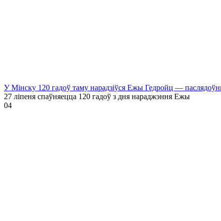
У Мінску 120 гадоў таму нарадзіўся Ежы Гедройц — паслядоўн
27 ліпеня спаўняецца 120 гадоў з дня нараджэння Ежы
0
4