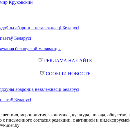
имир Круковский
ядоўны абаронца незалежнасці Беларусі
паэтаў Беларусі
вечаная беларускай маляванцы
☞
РЕКЛАМА НА САЙТЕ
☞
СООБЩИ НОВОСТЬ
ядоўны абаронца незалежнасці Беларусі
паэтаў Беларусі
сшествия, мероприятия, экономика, культура, погода, общество, 
с письменного согласия редакции, с активной и индексируемой ги
vkurier.by