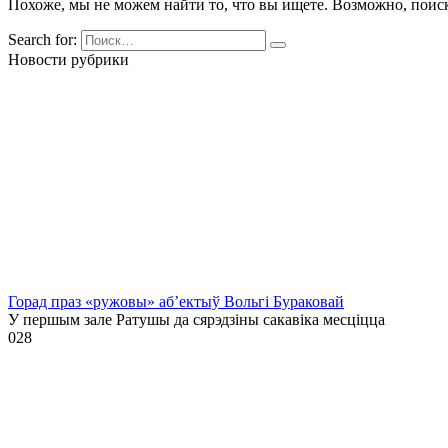
Похоже, мы не можем найти то, что вы ищете. Возможно, поис
Search for:
Новости рубрики
Горад праз «ружовы» аб’ектыў Вольгі Бураковай
У першым зале Ратушы да сярэдзіны сакавіка месціцца
0
28