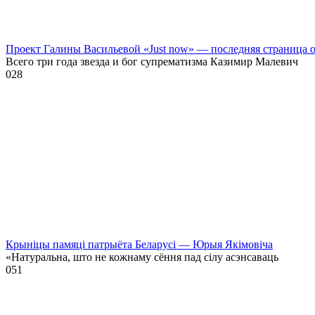
Проект Галины Васильевой «Just now» — последняя страница
Всего три года звезда и бог супрематизма Казимир Малевич
0
28
Крыніцы памяці патрыёта Беларусі — Юрыя Якімовіча
«Натуральна, што не кожнаму сёння пад сілу асэнсаваць
0
51