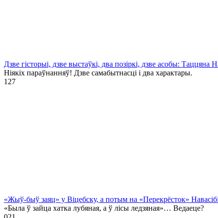
Дзве гісторыі, дзве выстаўкі, два позіркі, дзве асобы: Таццяна
Ніякіх параўнанняў! Дзве самабытнасці і два характары.
1
27
«Жыў-быў заяц» у Віцебску, а потым на «Перекрёсток» Навасіб
«Была ў зайца хатка лубяная, а ў лісы ледзяная»… Ведаеце?
0
21