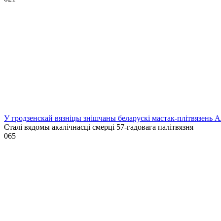
У гродзенскай вязніцы знішчаны беларускі мастак-плітвязень 
Сталі вядомы акалічнасці смерці 57-гадовага палітвязня
0
65