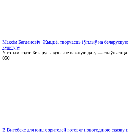
Максім Багдановіч: Жыццё, творчасць і ўплыў на беларускую
культуру
У гэтым годзе Беларусь адзначае важную дату — спаўняецца
0
50
В Витебске для юных зрителей готовят новогоднюю сказку и