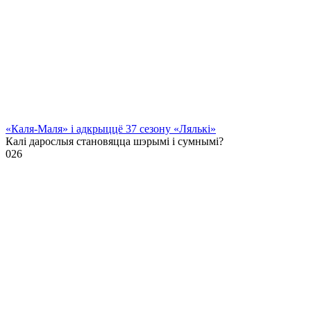
«Каля-Маля» і адкрыццё 37 сезону «Лялькі»
Калі дарослыя становяцца шэрымі і сумнымі?
0
26