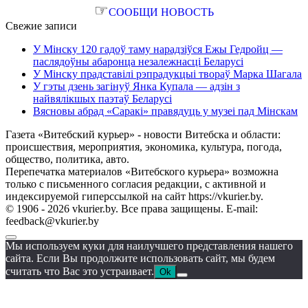
☞
СООБЩИ НОВОСТЬ
Свежие записи
У Мінску 120 гадоў таму нарадзіўся Ежы Гедройц —
паслядоўны абаронца незалежнасці Беларусі
У Мінску прадставілі рэпрадукцыі твораў Марка Шагала
У гэты дзень загінуў Янка Купала — адзін з
найвялікшых паэтаў Беларусі
Вясновы абрад «Саракі» правядуць у музеі пад Мінскам
Газета «Витебский курьер» - новости Витебска и области:
происшествия, мероприятия, экономика, культура, погода,
общество, политика, авто.
Перепечатка материалов «Витебского курьера» возможна
только с письменного согласия редакции, с активной и
индексируемой гиперссылкой на сайт https://vkurier.by.
© 1906 - 2026 vkurier.by. Все права защищены. E-mail:
feedback@vkurier.by
Мы используем куки для наилучшего представления нашего
сайта. Если Вы продолжите использовать сайт, мы будем
считать что Вас это устраивает.
Ok