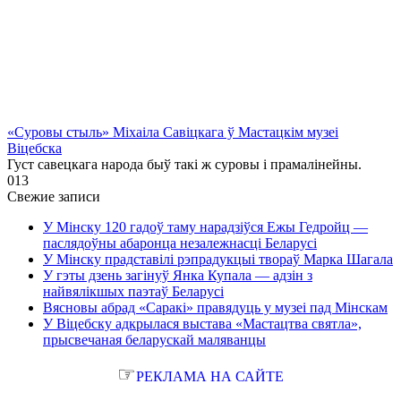
«Суровы стыль» Міхаіла Савіцкага ў Мастацкім музеі
Віцебска
Густ савецкага народа быў такі ж суровы і прамалінейны.
0
13
Свежие записи
У Мінску 120 гадоў таму нарадзіўся Ежы Гедройц —
паслядоўны абаронца незалежнасці Беларусі
У Мінску прадставілі рэпрадукцыі твораў Марка Шагала
У гэты дзень загінуў Янка Купала — адзін з
найвялікшых паэтаў Беларусі
Вясновы абрад «Саракі» правядуць у музеі пад Мінскам
У Віцебску адкрылася выстава «Мастацтва святла»,
прысвечаная беларускай маляванцы
☞
РЕКЛАМА НА САЙТЕ