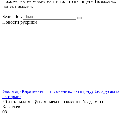
Похоже, мы не можем найти то, что вы ищете. Возможно,
поиск поможет.
Search for:
Новости рубрики
Уладзімір Караткевіч — пісьменнік, які вярнуў беларусам іх
гісторыю
26 лістапада мы ўспамінаем нараджэнне Уладзіміра
Караткевіча
0
8