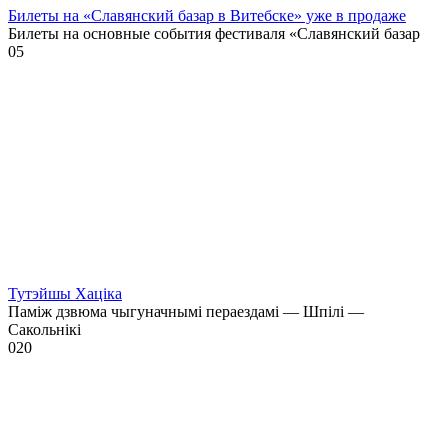
Билеты на «Славянский базар в Витебске» уже в продаже
Билеты на основные события фестиваля «Славянский базар
0
5
Тутэйшы Хаціка
Паміж дзвюма чыгуначнымі пераездамі — Шпілі —
Сакольнікі
0
20