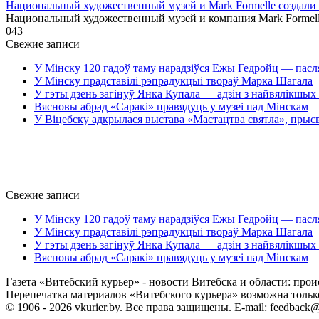
Национальный художественный музей и Mark Formelle создал
Национальный художественный музей и компания Mark Formel
0
43
Свежие записи
У Мінску 120 гадоў таму нарадзіўся Ежы Гедройц — пасл
У Мінску прадставілі рэпрадукцыі твораў Марка Шагала
У гэты дзень загінуў Янка Купала — адзін з найвялікшых 
Вясновы абрад «Саракі» правядуць у музеі пад Мінскам
У Віцебску адкрылася выстава «Мастацтва святла», прыс
Свежие записи
У Мінску 120 гадоў таму нарадзіўся Ежы Гедройц — пасл
У Мінску прадставілі рэпрадукцыі твораў Марка Шагала
У гэты дзень загінуў Янка Купала — адзін з найвялікшых 
Вясновы абрад «Саракі» правядуць у музеі пад Мінскам
Газета «Витебский курьер» - новости Витебска и области: прои
Перепечатка материалов «Витебского курьера» возможна только 
© 1906 - 2026 vkurier.by. Все права защищены. E-mail: feedback@