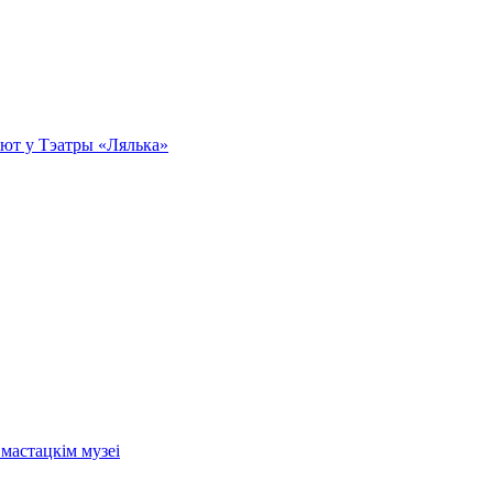
эбют у Тэатры «Лялька»
мастацкім музеі
.