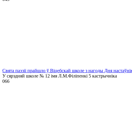
Свята паэзіі прайшло ў Віцебскай школе з нагоды Дня настаўні
У сярэдняй школе № 12 імя Л.М.Філіпенкі 5 кастрычніка
0
66