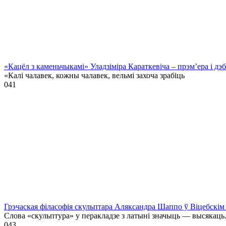
«Кацёл з каменьчыкамі» Уладзіміра Караткевіча – прэм’ера і д
«Калі чалавек, кожны чалавек, вельмі захоча зрабіць
0
41
Грэчаская філасофія скульптара Аляксандра Шаппо ў Віцебскім 
Слова «скульптура» у перакладзе з латыні значыць — высякаць
0
43