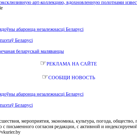
и эксклюзивную арт-коллекцию, вдохновленную полотнами изве
le
ядоўны абаронца незалежнасці Беларусі
паэтаў Беларусі
вечаная беларускай маляванцы
☞
РЕКЛАМА НА САЙТЕ
☞
СООБЩИ НОВОСТЬ
ядоўны абаронца незалежнасці Беларусі
паэтаў Беларусі
сшествия, мероприятия, экономика, культура, погода, общество, 
с письменного согласия редакции, с активной и индексируемой ги
vkurier.by