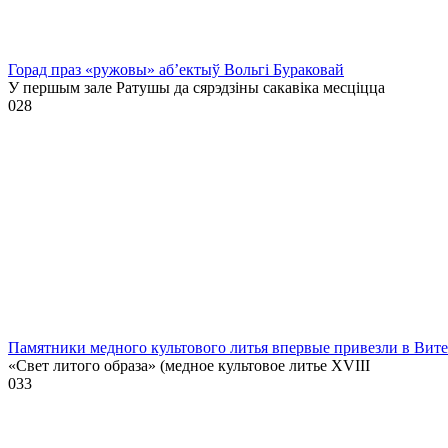
Горад праз «ружовы» аб’ектыў Вольгі Бураковай
У першым зале Ратушы да сярэдзіны сакавіка месціцца
0
28
Памятники медного культового литья впервые привезли в Вит
«Свет литого образа» (медное культовое литье XVIII
0
33