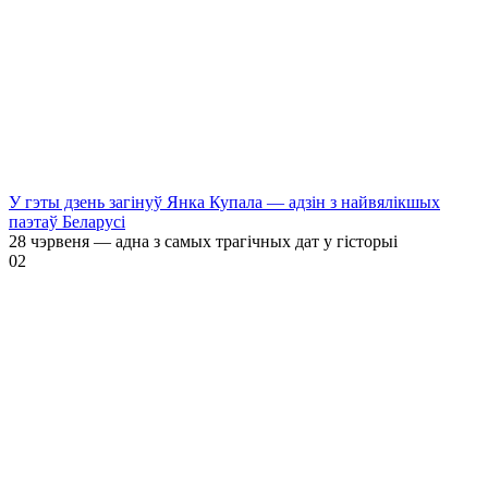
У гэты дзень загінуў Янка Купала — адзін з найвялікшых
паэтаў Беларусі
28 чэрвеня — адна з самых трагічных дат у гісторыі
0
2