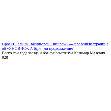
Проект Галины Васильевой «Just now» — последняя страница
об «УНОВИС». А будет ли продолжение?
Всего три года звезда и бог супрематизма Казимир Малевич
0
28