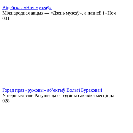
Віцебская «Ноч музеяў»
Міжнародная акцыя — «Дзень музеяў», а пазней і «Ноч
0
31
Горад праз «ружовы» аб’ектыў Вольгі Бураковай
У першым зале Ратушы да сярэдзіны сакавіка месціцца
0
28