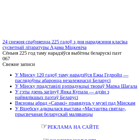
24 снежня спаўняецца 225 гадоў з дня нараджэння класіка
сусветнай літаратуры Адама Міцкевіча
Сёньня 225 год таму нарадзіўся выбітны беларускі паэт
0
67
Свежие записи
У Мінску 120 гадоў таму нарадзіўся Ежы Гедройц —
паслядоўны абаронца незалежнасці Беларусі
У Мінску прадставілі рэпрадукцыі твораў Марка Шагала
У гэты дзень загінуў Янка Купала — адзін з
найвялікшых паэтаў Беларусі
Вясновы абрад «Саракі» правядуць у музеі пад Мінскам
У Віцебску адкрылася выстава «Мастацтва святла»,
прысвечаная беларускай маляванцы
☞
РЕКЛАМА НА САЙТЕ