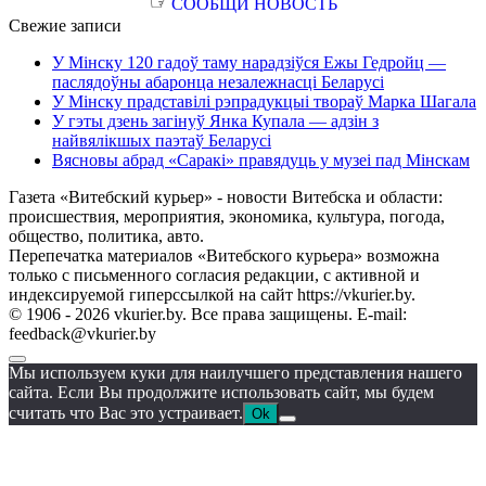
☞
СООБЩИ НОВОСТЬ
Свежие записи
У Мінску 120 гадоў таму нарадзіўся Ежы Гедройц —
паслядоўны абаронца незалежнасці Беларусі
У Мінску прадставілі рэпрадукцыі твораў Марка Шагала
У гэты дзень загінуў Янка Купала — адзін з
найвялікшых паэтаў Беларусі
Вясновы абрад «Саракі» правядуць у музеі пад Мінскам
Газета «Витебский курьер» - новости Витебска и области:
происшествия, мероприятия, экономика, культура, погода,
общество, политика, авто.
Перепечатка материалов «Витебского курьера» возможна
только с письменного согласия редакции, с активной и
индексируемой гиперссылкой на сайт https://vkurier.by.
© 1906 - 2026 vkurier.by. Все права защищены. E-mail:
feedback@vkurier.by
Мы используем куки для наилучшего представления нашего
сайта. Если Вы продолжите использовать сайт, мы будем
считать что Вас это устраивает.
Ok