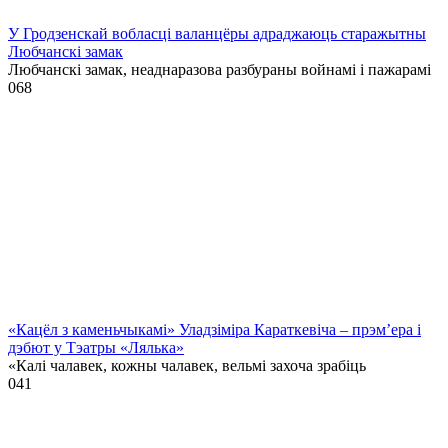
У Гродзенскай вобласці валанцёры адраджаюць старажытны
Любчанскі замак
Любчанскі замак, неаднаразова разбураны войнамі і пажарамі
0
68
«Кацёл з каменьчыкамі» Уладзіміра Караткевіча – прэм’ера і
дэбют у Тэатры «Лялька»
«Калі чалавек, кожны чалавек, вельмі захоча зрабіць
0
41