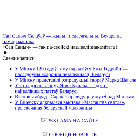
Сан Саныч Салаўёў — жывы і недасягальны. Вечарына
памяці мастака
«Сан Саныч» — так па-свойскі называлі знакамітага і
0
6
Свежие записи
У Мінску 120 гадоў таму нарадзіўся Ежы Гедройц —
паслядоўны абаронца незалежнасці Беларусі
У Мінску прадставілі рэпрадукцыі твораў Марка Шагала
У гэты дзень загінуў Янка Купала — адзін з
найвялікшых паэтаў Беларусі
Вясновы абрад «Саракі» правядуць у музеі пад Мінскам
У Віцебску адкрылася выстава «Мастацтва святла»,
прысвечаная беларускай маляванцы
☞
РЕКЛАМА НА САЙТЕ
☞
СООБЩИ НОВОСТЬ