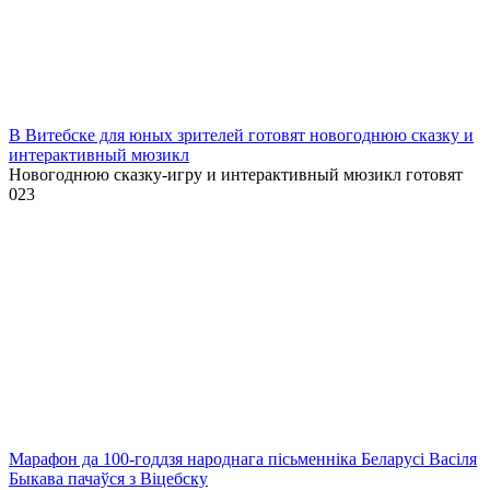
В Витебске для юных зрителей готовят новогоднюю сказку и
интерактивный мюзикл
Новогоднюю сказку-игру и интерактивный мюзикл готовят
0
23
Марафон да 100-годдзя народнага пісьменніка Беларусі Васіля
Быкава пачаўся з Віцебску