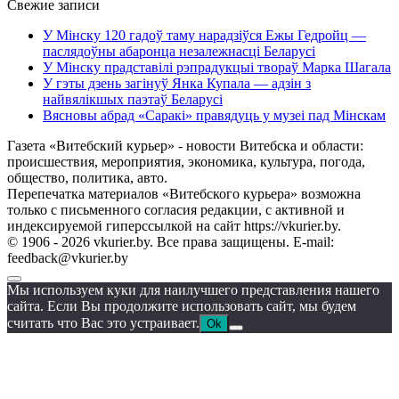
Свежие записи
У Мінску 120 гадоў таму нарадзіўся Ежы Гедройц —
паслядоўны абаронца незалежнасці Беларусі
У Мінску прадставілі рэпрадукцыі твораў Марка Шагала
У гэты дзень загінуў Янка Купала — адзін з
найвялікшых паэтаў Беларусі
Вясновы абрад «Саракі» правядуць у музеі пад Мінскам
Газета «Витебский курьер» - новости Витебска и области:
происшествия, мероприятия, экономика, культура, погода,
общество, политика, авто.
Перепечатка материалов «Витебского курьера» возможна
только с письменного согласия редакции, с активной и
индексируемой гиперссылкой на сайт https://vkurier.by.
© 1906 - 2026 vkurier.by. Все права защищены. E-mail:
feedback@vkurier.by
Мы используем куки для наилучшего представления нашего
сайта. Если Вы продолжите использовать сайт, мы будем
считать что Вас это устраивает.
Ok