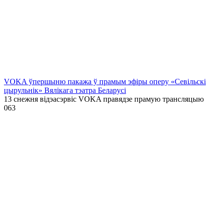
VOKA ўпершыню пакажа ў прамым эфіры оперу «Севільскі
цырульнік» Вялікага тэатра Беларусі
13 снежня відэасэрвіс VOKA правядзе прамую трансляцыю
0
63