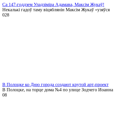
Са 147-годдзем Уладзіміра Адамава, Максім Жукаў!
Некалькі гадоў таму віцяблянін Максім Жукаў «узяўся
0
28
В Полоцке ко Дню города создают крутой арт-проект
В Полоцке, на торце дома №4 по улице Зодчего Иоанна
0
8