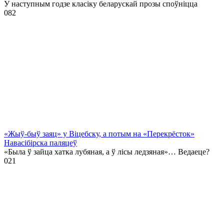
У наступным годзе класіку беларускай прозы споўніцца
0
82
«Жыў-быў заяц» у Віцебску, а потым на «Перекрёсток»
Навасібірска паляцеў
«Была ў зайца хатка лубяная, а ў лісы ледзяная»… Ведаеце?
0
21