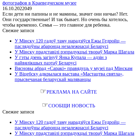
фотографов в Краеведческом музее
16.10.2022
0
49
Если дети ни папины и не мамины, значит они ничьи? Нет.
Они государственные! И так бывает. Но очень бы хотелось,
чтобы временно. Семья — это главное для ребенка.
Свежие записи
У Мінску 120 гадоў таму нарадзіўся Ежы Гедройц —
паслядоўны абаронца незалежнасці Беларусі
У Мінску прадставілі рэпрадукцыі твораў Марка Шагала
У гэты дзень загінуў Янка Купала — адзін з
найвялікшых паэтаў Беларусі
Вясновы абрад «Саракі» правядуць у музеі пад Мінскам
У Віцебску адкрылася выстава «Мастацтва святла»,
прысвечаная беларускай маляванцы
☞
РЕКЛАМА НА САЙТЕ
☞
СООБЩИ НОВОСТЬ
Свежие записи
У Мінску 120 гадоў таму нарадзіўся Ежы Гедройц —
паслядоўны абаронца незалежнасці Беларусі
У Мінску прадставілі рэпрадукцыі твораў Марка Шагала