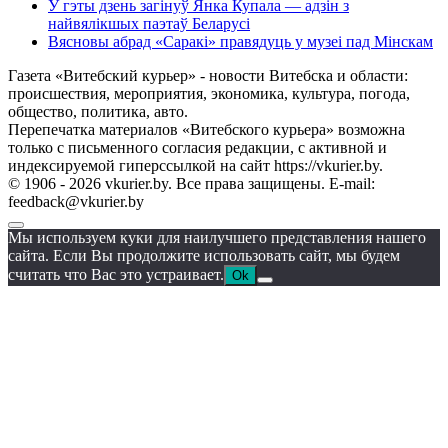
У гэты дзень загінуў Янка Купала — адзін з
найвялікшых паэтаў Беларусі
Вясновы абрад «Саракі» правядуць у музеі пад Мінскам
Газета «Витебский курьер» - новости Витебска и области:
происшествия, мероприятия, экономика, культура, погода,
общество, политика, авто.
Перепечатка материалов «Витебского курьера» возможна
только с письменного согласия редакции, с активной и
индексируемой гиперссылкой на сайт https://vkurier.by.
© 1906 - 2026 vkurier.by. Все права защищены. E-mail:
feedback@vkurier.by
Мы используем куки для наилучшего представления нашего
сайта. Если Вы продолжите использовать сайт, мы будем
считать что Вас это устраивает.
Ok