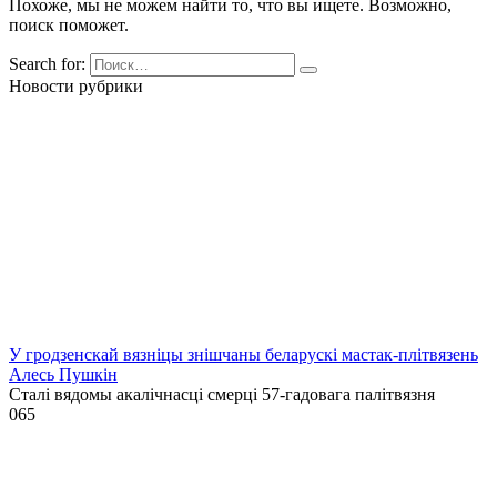
Похоже, мы не можем найти то, что вы ищете. Возможно,
поиск поможет.
Search for:
Новости рубрики
У гродзенскай вязніцы знішчаны беларускі мастак-плітвязень
Алесь Пушкін
Сталі вядомы акалічнасці смерці 57-гадовага палітвязня
0
65