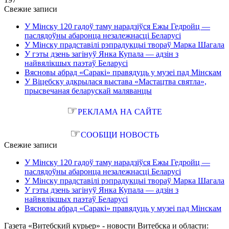
Свежие записи
У Мінску 120 гадоў таму нарадзіўся Ежы Гедройц —
паслядоўны абаронца незалежнасці Беларусі
У Мінску прадставілі рэпрадукцыі твораў Марка Шагала
У гэты дзень загінуў Янка Купала — адзін з
найвялікшых паэтаў Беларусі
Вясновы абрад «Саракі» правядуць у музеі пад Мінскам
У Віцебску адкрылася выстава «Мастацтва святла»,
прысвечаная беларускай маляванцы
☞
РЕКЛАМА НА САЙТЕ
☞
СООБЩИ НОВОСТЬ
Свежие записи
У Мінску 120 гадоў таму нарадзіўся Ежы Гедройц —
паслядоўны абаронца незалежнасці Беларусі
У Мінску прадставілі рэпрадукцыі твораў Марка Шагала
У гэты дзень загінуў Янка Купала — адзін з
найвялікшых паэтаў Беларусі
Вясновы абрад «Саракі» правядуць у музеі пад Мінскам
Газета «Витебский курьер» - новости Витебска и области: