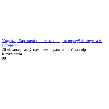
Уладзімір Караткевіч — пісьменнік, які вярнуў беларусам іх
гісторыю
26 лістапада мы ўспамінаем нараджэнне Уладзіміра
Караткевіча
0
8