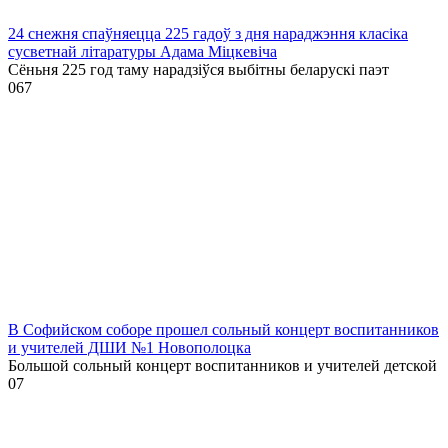
24 снежня спаўняецца 225 гадоў з дня нараджэння класіка
сусветнай літаратуры Адама Міцкевіча
Сёньня 225 год таму нарадзіўся выбітны беларускі паэт
0
67
В Софийском соборе прошел сольный концерт воспитанников
и учителей ДШИ №1 Новополоцка
Большой сольный концерт воспитанников и учителей детской
0
7