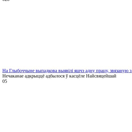
На Глыбоччыне выпадкова выявілі яшчэ адну працу, звязаную з
Нечаканае адкрыццё адбылося ў касцёле Найсвяцейшай
0
5