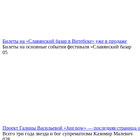
Билеты на «Славянский базар в Витебске» уже в продаже
Билеты на основные события фестиваля «Славянский базар
0
5
Проект Галины Васильевой «Just now» — последняя страница
Всего три года звезда и бог супрематизма Казимир Малевич
0
28