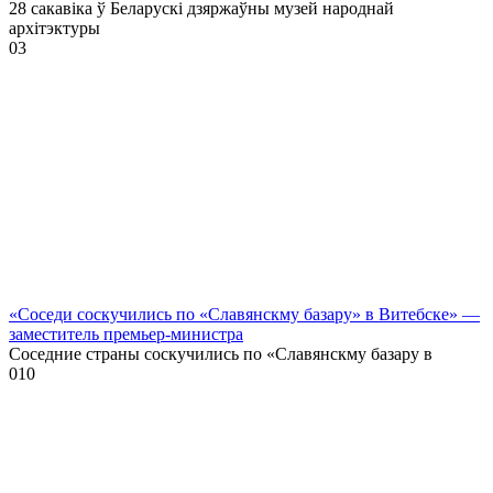
28 сакавіка ў Беларускі дзяржаўны музей народнай
архітэктуры
0
3
«Соседи соскучились по «Славянскму базару» в Витебске» —
заместитель премьер-министра
Соседние страны соскучились по «Славянскму базару в
0
10