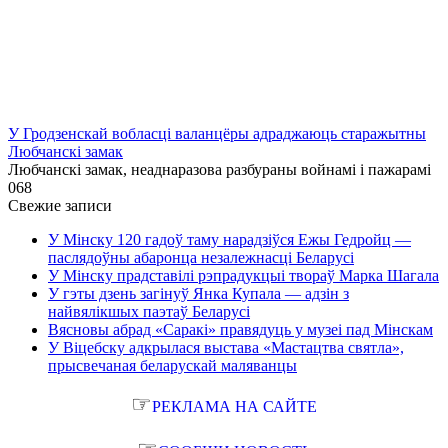
У Гродзенскай вобласці валанцёры адраджаюць старажытны
Любчанскі замак
Любчанскі замак, неаднаразова разбураны войнамі і пажарамі
0
68
Свежие записи
У Мінску 120 гадоў таму нарадзіўся Ежы Гедройц —
паслядоўны абаронца незалежнасці Беларусі
У Мінску прадставілі рэпрадукцыі твораў Марка Шагала
У гэты дзень загінуў Янка Купала — адзін з
найвялікшых паэтаў Беларусі
Вясновы абрад «Саракі» правядуць у музеі пад Мінскам
У Віцебску адкрылася выстава «Мастацтва святла»,
прысвечаная беларускай маляванцы
☞
РЕКЛАМА НА САЙТЕ