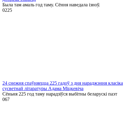
Была там амаль год таму. Сёння наведала ізноў.
0
225
24 снежня спаўняецца 225 гадоў з дня нараджэння класіка
сусветнай літаратуры Адама Міцкевіча
Сёньня 225 год таму нарадзіўся выбітны беларускі паэт
0
67