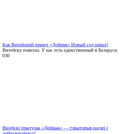
Как Витебский приют «Добрик» Новый год начал?
Витебску повезло. У нас есть единственный в Беларуси
0
30
Віцебскі прытулак «‎Добрык»‎ — тэрыторыя надзеі і
добразычлівасці