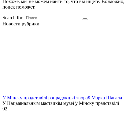
Похоже, мы не можем найти то, что вы ищете. Возможно,
поиск поможет.
Search for:
Новости рубрики
У Мінску прадставілі рэпрадукцыі твораў Марка Шагала
У Нацыянальным мастацкім музеі ў Мінску прадставілі
0
2