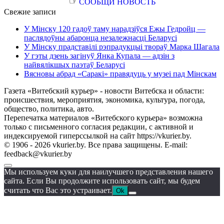
☞
СООБЩИ НОВОСТЬ
Свежие записи
У Мінску 120 гадоў таму нарадзіўся Ежы Гедройц —
паслядоўны абаронца незалежнасці Беларусі
У Мінску прадставілі рэпрадукцыі твораў Марка Шагала
У гэты дзень загінуў Янка Купала — адзін з
найвялікшых паэтаў Беларусі
Вясновы абрад «Саракі» правядуць у музеі пад Мінскам
Газета «Витебский курьер» - новости Витебска и области:
происшествия, мероприятия, экономика, культура, погода,
общество, политика, авто.
Перепечатка материалов «Витебского курьера» возможна
только с письменного согласия редакции, с активной и
индексируемой гиперссылкой на сайт https://vkurier.by.
© 1906 - 2026 vkurier.by. Все права защищены. E-mail:
feedback@vkurier.by
Мы используем куки для наилучшего представления нашего
сайта. Если Вы продолжите использовать сайт, мы будем
считать что Вас это устраивает.
Ok