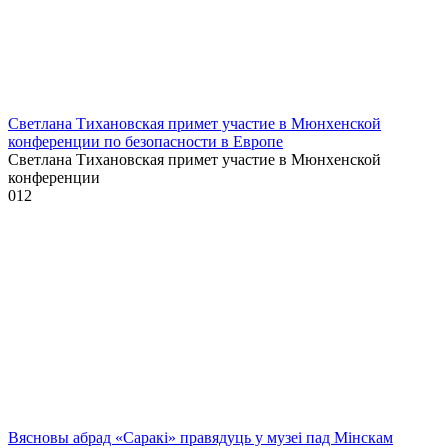
Светлана Тихановская примет участие в Мюнхенской
конференции по безопасности в Европе
Светлана Тихановская примет участие в Мюнхенской
конференции
0
12
Вясновы абрад «Саракі» правядуць у музеі пад Мінскам