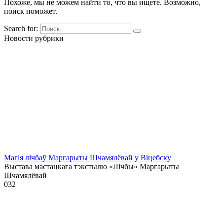
Похоже, мы не можем найти то, что вы ищете. Возможно,
поиск поможет.
Search for:
Новости рубрики
Магія лічбаў Маргарыты Шчамялёвай у Віцебску
Выстава мастацкага тэкстылю «Лічбы» Маргарыты
Шчамялёвай
0
32