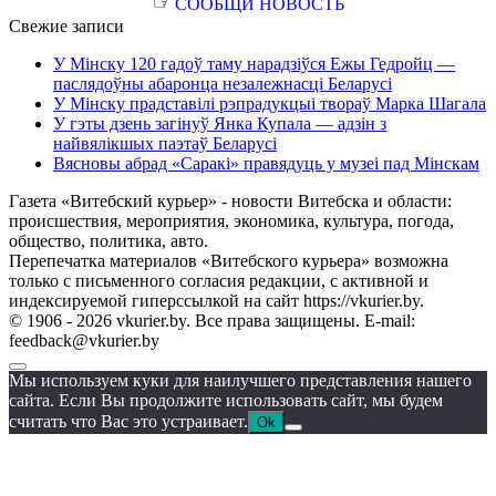
☞
СООБЩИ НОВОСТЬ
Свежие записи
У Мінску 120 гадоў таму нарадзіўся Ежы Гедройц —
паслядоўны абаронца незалежнасці Беларусі
У Мінску прадставілі рэпрадукцыі твораў Марка Шагала
У гэты дзень загінуў Янка Купала — адзін з
найвялікшых паэтаў Беларусі
Вясновы абрад «Саракі» правядуць у музеі пад Мінскам
Газета «Витебский курьер» - новости Витебска и области:
происшествия, мероприятия, экономика, культура, погода,
общество, политика, авто.
Перепечатка материалов «Витебского курьера» возможна
только с письменного согласия редакции, с активной и
индексируемой гиперссылкой на сайт https://vkurier.by.
© 1906 - 2026 vkurier.by. Все права защищены. E-mail:
feedback@vkurier.by
Мы используем куки для наилучшего представления нашего
сайта. Если Вы продолжите использовать сайт, мы будем
считать что Вас это устраивает.
Ok