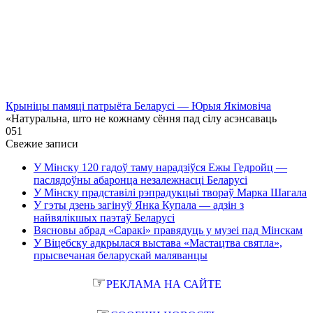
Крыніцы памяці патрыёта Беларусі — Юрыя Якімовіча
«Натуральна, што не кожнаму сёння пад сілу асэнсаваць
0
51
Свежие записи
У Мінску 120 гадоў таму нарадзіўся Ежы Гедройц —
паслядоўны абаронца незалежнасці Беларусі
У Мінску прадставілі рэпрадукцыі твораў Марка Шагала
У гэты дзень загінуў Янка Купала — адзін з
найвялікшых паэтаў Беларусі
Вясновы абрад «Саракі» правядуць у музеі пад Мінскам
У Віцебску адкрылася выстава «Мастацтва святла»,
прысвечаная беларускай маляванцы
☞
РЕКЛАМА НА САЙТЕ