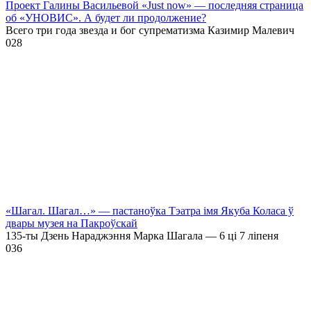
Проект Галины Васильевой «Just now» — последняя страница
об «УНОВИС». А будет ли продолжение?
Всего три года звезда и бог супрематизма Казимир Малевич
0
28
«Шагал. Шагал…» — пастаноўка Тэатра імя Якуба Коласа ў
двары музея на Пакроўскай
135-ты Дзень Нараджэння Марка Шагала — 6 ці 7 ліпеня
0
36