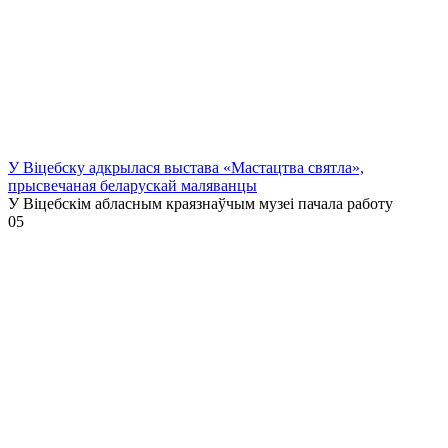
У Віцебску адкрылася выстава «Мастацтва святла»,
прысвечаная беларускай маляванцы
У Віцебскім абласным краязнаўчым музеі пачала работу
0
5