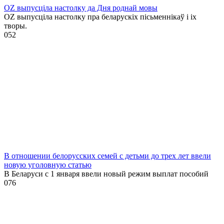
OZ выпусціла настолку да Дня роднай мовы
OZ выпусціла настолку пра беларускіх пісьменнікаў і іх
творы.
0
52
В отношении белорусских семей с детьми до трех лет ввели
новую уголовную статью
В Беларуси с 1 января ввели новый режим выплат пособий
0
76