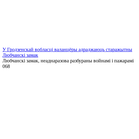
У Гродзенскай вобласці валанцёры адраджаюць старажытны
Любчанскі замак
Любчанскі замак, неаднаразова разбураны войнамі і пажарамі
0
68