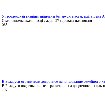
У гродзенскай вязніцы знішчаны беларускі мастак-плітвязень 
Сталі вядомы акалічнасці смерці 57-гадовага палітвязня
0
65
В Беларуси ограничили досрочное использование семейного к
В Беларуси введены новые ограничения на досрочное использ
1
97