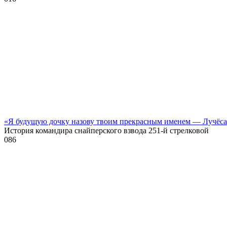
«Я будущую дочку назову твоим прекрасным именем — Лучёс
История командира снайперского взвода 251-й стрелковой
0
86