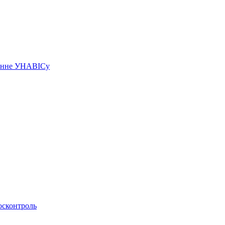
чэнне УНАВІСу
осконтроль