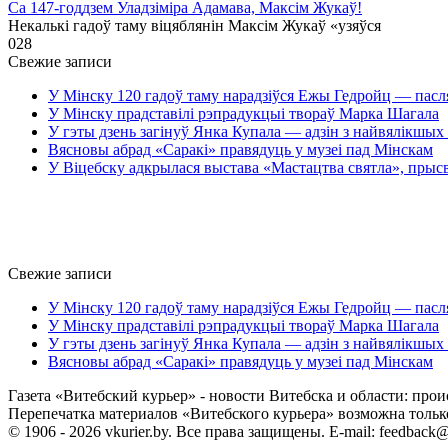
Са 147-годдзем Уладзіміра Адамава, Максім Жукаў!
Некалькі гадоў таму віцяблянін Максім Жукаў «узяўся
0
28
Свежие записи
У Мінску 120 гадоў таму нарадзіўся Ежы Гедройц — пасл
У Мінску прадставілі рэпрадукцыі твораў Марка Шагала
У гэты дзень загінуў Янка Купала — адзін з найвялікшых 
Вясновы абрад «Саракі» правядуць у музеі пад Мінскам
У Віцебску адкрылася выстава «Мастацтва святла», прыс
Свежие записи
У Мінску 120 гадоў таму нарадзіўся Ежы Гедройц — пасл
У Мінску прадставілі рэпрадукцыі твораў Марка Шагала
У гэты дзень загінуў Янка Купала — адзін з найвялікшых 
Вясновы абрад «Саракі» правядуць у музеі пад Мінскам
Газета «Витебский курьер» - новости Витебска и области: прои
Перепечатка материалов «Витебского курьера» возможна только 
© 1906 - 2026 vkurier.by. Все права защищены. E-mail: feedback@