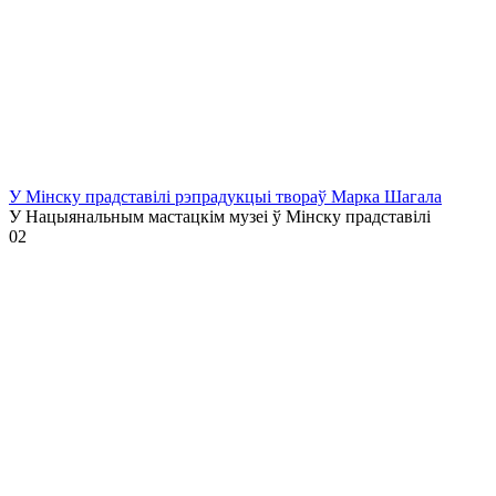
У Мінску прадставілі рэпрадукцыі твораў Марка Шагала
У Нацыянальным мастацкім музеі ў Мінску прадставілі
0
2