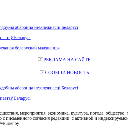
ядоўны абаронца незалежнасці Беларусі
паэтаў Беларусі
вечаная беларускай маляванцы
☞
РЕКЛАМА НА САЙТЕ
☞
СООБЩИ НОВОСТЬ
ядоўны абаронца незалежнасці Беларусі
паэтаў Беларусі
сшествия, мероприятия, экономика, культура, погода, общество, 
с письменного согласия редакции, с активной и индексируемой ги
vkurier.by