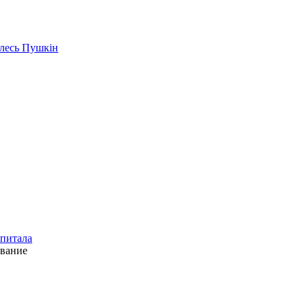
Алесь Пушкін
апитала
ование