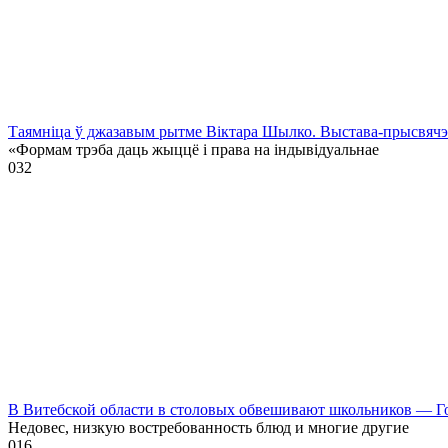
Таямніца ў джазавым рытме Віктара Шылко. Выстава-прысвя
«Формам трэба даць жыццё і права на індывідуальнае
0
32
В Витебской области в столовых обвешивают школьников — Г
Недовес, низкую востребованность блюд и многие другие
0
16