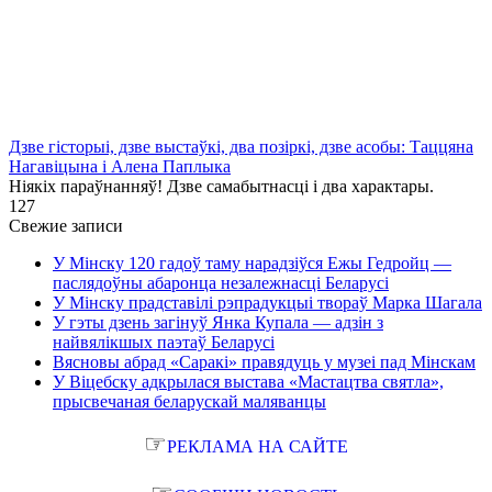
Дзве гісторыі, дзве выстаўкі, два позіркі, дзве асобы: Таццяна
Нагавіцына і Алена Паплыка
Ніякіх параўнанняў! Дзве самабытнасці і два характары.
1
27
Свежие записи
У Мінску 120 гадоў таму нарадзіўся Ежы Гедройц —
паслядоўны абаронца незалежнасці Беларусі
У Мінску прадставілі рэпрадукцыі твораў Марка Шагала
У гэты дзень загінуў Янка Купала — адзін з
найвялікшых паэтаў Беларусі
Вясновы абрад «Саракі» правядуць у музеі пад Мінскам
У Віцебску адкрылася выстава «Мастацтва святла»,
прысвечаная беларускай маляванцы
☞
РЕКЛАМА НА САЙТЕ