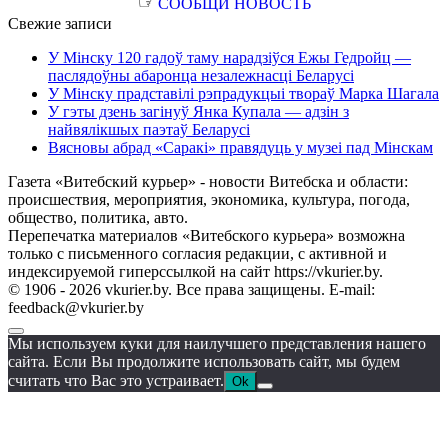
☞
СООБЩИ НОВОСТЬ
Свежие записи
У Мінску 120 гадоў таму нарадзіўся Ежы Гедройц —
паслядоўны абаронца незалежнасці Беларусі
У Мінску прадставілі рэпрадукцыі твораў Марка Шагала
У гэты дзень загінуў Янка Купала — адзін з
найвялікшых паэтаў Беларусі
Вясновы абрад «Саракі» правядуць у музеі пад Мінскам
Газета «Витебский курьер» - новости Витебска и области:
происшествия, мероприятия, экономика, культура, погода,
общество, политика, авто.
Перепечатка материалов «Витебского курьера» возможна
только с письменного согласия редакции, с активной и
индексируемой гиперссылкой на сайт https://vkurier.by.
© 1906 - 2026 vkurier.by. Все права защищены. E-mail:
feedback@vkurier.by
Мы используем куки для наилучшего представления нашего
сайта. Если Вы продолжите использовать сайт, мы будем
считать что Вас это устраивает.
Ok