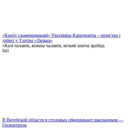
«Кацёл з каменьчыкамі» Уладзіміра Караткевіча – прэм’ера і
дэбют у Тэатры «Лялька»
«Калі чалавек, кожны чалавек, вельмі захоча зрабіць
0
41
В Витебской области в столовых обвешивают школьников —
Госконтроль