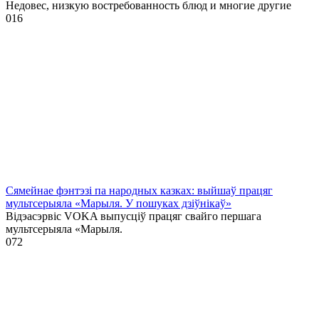
Недовес, низкую востребованность блюд и многие другие
0
16
Сямейнае фэнтэзі па народных казках: выйшаў працяг
мультсерыяла «Марыля. У пошуках дзіўнікаў»
Відэасэрвіс VOKA выпусціў працяг свайго першага
мультсерыяла «Марыля.
0
72