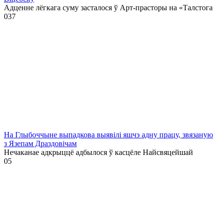
Адценне лёгкага суму засталося ў Арт-прасторы на «Талстога
0
37
На Глыбоччыне выпадкова выявілі яшчэ адну працу, звязаную
з Язепам Драздовічам
Нечаканае адкрыццё адбылося ў касцёле Найсвяцейшай
0
5