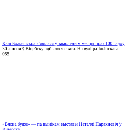
Калі Божая іскра з’явілася ў замоленым месцы праз 100 гадоў
30 ліпеня ў Віцебску адбылося свята. На вуліцы Ільінскага
0
55
«Вясна будзе» — па вынікам выставы Наталлі Парахневіч ў
Віцебску