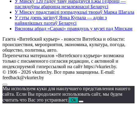
У Мінску 120 гадоў таму нарадзіўся Ежы Гедройц —
паслядоўны абаронца незалежнасці Беларусі
У Мінску прадставілі рэпрадукцыі твораў Марка Шагала
У гэты дзень загінуў Янка Купала — адзін з
найвялікшых паэтаў Беларусі
Вясновы абрад «Саракі» правядуць у музеі пад Мінскам
Газета «Витебский курьер» - новости Витебска и области:
происшествия, мероприятия, экономика, культура, погода,
общество, политика, авто.
Перепечатка материалов «Витебского курьера» возможна
только с письменного согласия редакции, с активной и
индексируемой гиперссылкой на сайт https://vkurier.by.
© 1906 - 2026 vkurier.by. Все права защищены. E-mail:
feedback@vkurier.by
Мы используем куки для наилучшего представления нашего
сайта. Если Вы продолжите использовать сайт, мы будем
считать что Вас это устраивает.
Ok