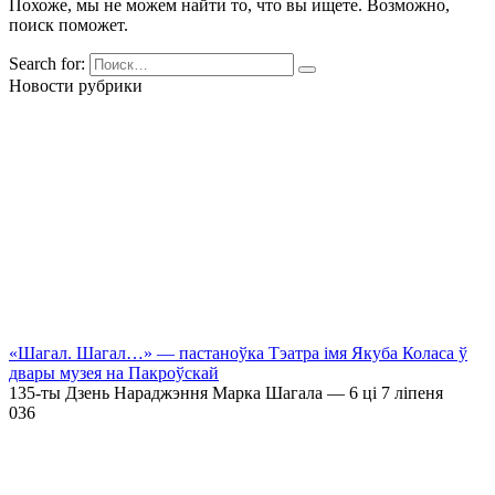
Похоже, мы не можем найти то, что вы ищете. Возможно,
поиск поможет.
Search for:
Новости рубрики
«Шагал. Шагал…» — пастаноўка Тэатра імя Якуба Коласа ў
двары музея на Пакроўскай
135-ты Дзень Нараджэння Марка Шагала — 6 ці 7 ліпеня
0
36