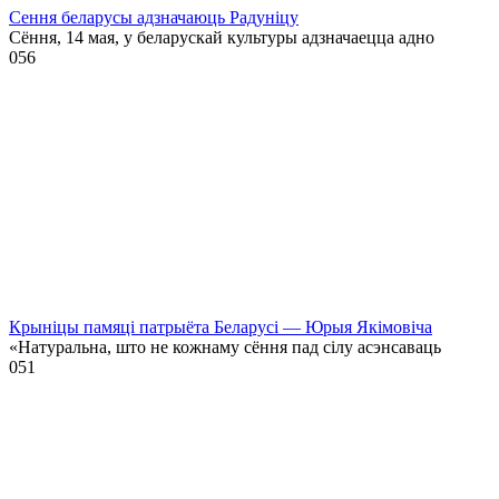
Сення беларусы адзначаюць Радуніцу
Сёння, 14 мая, у беларускай культуры адзначаецца адно
0
56
Крыніцы памяці патрыёта Беларусі — Юрыя Якімовіча
«Натуральна, што не кожнаму сёння пад сілу асэнсаваць
0
51