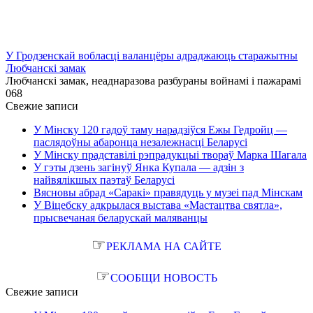
У Гродзенскай вобласці валанцёры адраджаюць старажытны
Любчанскі замак
Любчанскі замак, неаднаразова разбураны войнамі і пажарамі
0
68
Свежие записи
У Мінску 120 гадоў таму нарадзіўся Ежы Гедройц —
паслядоўны абаронца незалежнасці Беларусі
У Мінску прадставілі рэпрадукцыі твораў Марка Шагала
У гэты дзень загінуў Янка Купала — адзін з
найвялікшых паэтаў Беларусі
Вясновы абрад «Саракі» правядуць у музеі пад Мінскам
У Віцебску адкрылася выстава «Мастацтва святла»,
прысвечаная беларускай маляванцы
☞
РЕКЛАМА НА САЙТЕ
☞
СООБЩИ НОВОСТЬ
Свежие записи