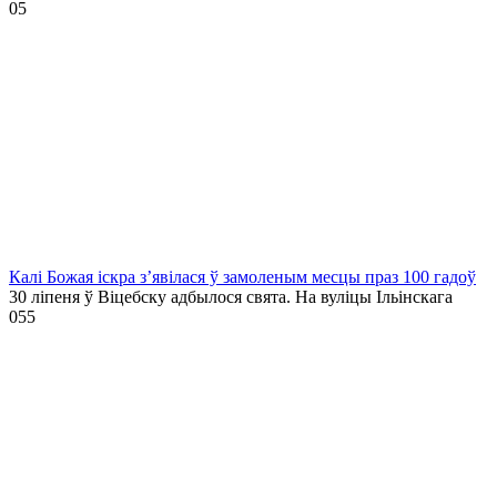
0
5
Калі Божая іскра з’явілася ў замоленым месцы праз 100 гадоў
30 ліпеня ў Віцебску адбылося свята. На вуліцы Ільінскага
0
55