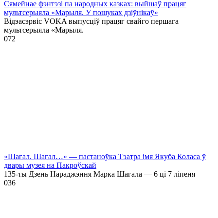
Сямейнае фэнтэзі па народных казках: выйшаў працяг
мультсерыяла «Марыля. У пошуках дзіўнікаў»
Відэасэрвіс VOKA выпусціў працяг свайго першага
мультсерыяла «Марыля.
0
72
«Шагал. Шагал…» — пастаноўка Тэатра імя Якуба Коласа ў
двары музея на Пакроўскай
135-ты Дзень Нараджэння Марка Шагала — 6 ці 7 ліпеня
0
36