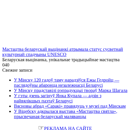
Мастацтва беларускай выцінанкі атрымала статус сусветнай
культурнай спадчыны UNESCO
Беларуская выцінанка, унікальнае традыцыйнае мастацтва
0
40
Свежие записи
У Мінску 120 гадоў таму нарадзіўся Ежы Гедройц —
паслядоўны абаронца незалежнасці Беларусі
У Мінску прадставілі рэпрадукцыі твораў Марка Шагала
У гэты дзень загінуў Янка Купала — адзін з
найвялікшых паэтаў Беларусі
Вясновы абрад «Саракі» правядуць у музеі пад Мінскам
У Віцебску адкрылася выстава «Мастацтва святла»,
прысвечаная беларускай маляванцы
☞
РЕКЛАМА НА САЙТЕ