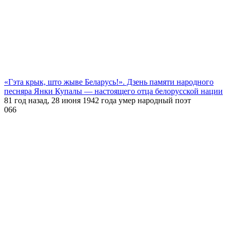
«Гэта крык, што жыве Беларусь!». Дзень памяти народного
песняра Янки Купалы — настоящего отца белорусской нации
81 год назад, 28 июня 1942 года умер народный поэт
0
66