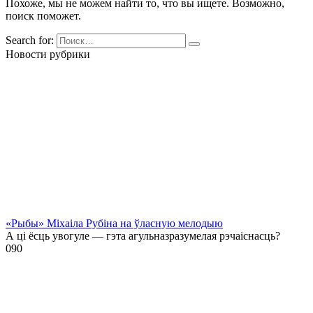
Похоже, мы не можем найти то, что вы ищете. Возможно,
поиск поможет.
Search for:
Новости рубрики
«Рыбы» Міхаіла Рубіна на ўласную мелодыю
А ці ёсць увогуле — гэта агульназразумелая рэчаіснасць?
0
90