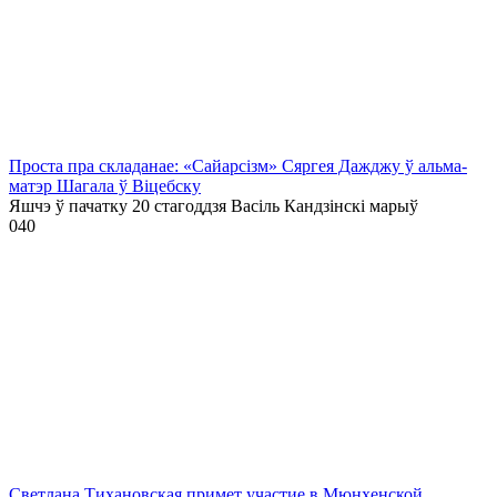
Проста пра складанае: «Сайарсізм» Сяргея Дажджу ў альма-
матэр Шагала ў Віцебску
Яшчэ ў пачатку 20 стагоддзя Васіль Кандзінскі марыў
0
40
Светлана Тихановская примет участие в Мюнхенской