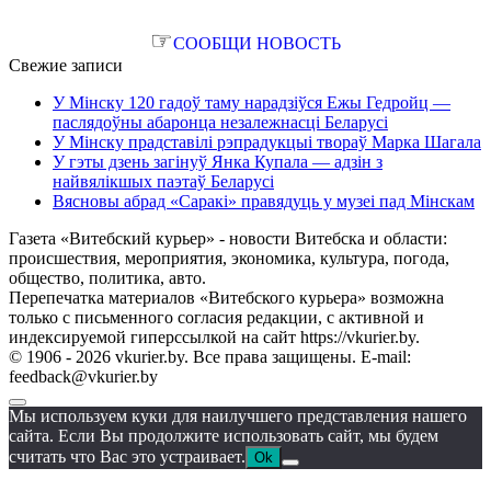
☞
СООБЩИ НОВОСТЬ
Свежие записи
У Мінску 120 гадоў таму нарадзіўся Ежы Гедройц —
паслядоўны абаронца незалежнасці Беларусі
У Мінску прадставілі рэпрадукцыі твораў Марка Шагала
У гэты дзень загінуў Янка Купала — адзін з
найвялікшых паэтаў Беларусі
Вясновы абрад «Саракі» правядуць у музеі пад Мінскам
Газета «Витебский курьер» - новости Витебска и области:
происшествия, мероприятия, экономика, культура, погода,
общество, политика, авто.
Перепечатка материалов «Витебского курьера» возможна
только с письменного согласия редакции, с активной и
индексируемой гиперссылкой на сайт https://vkurier.by.
© 1906 - 2026 vkurier.by. Все права защищены. E-mail:
feedback@vkurier.by
Мы используем куки для наилучшего представления нашего
сайта. Если Вы продолжите использовать сайт, мы будем
считать что Вас это устраивает.
Ok