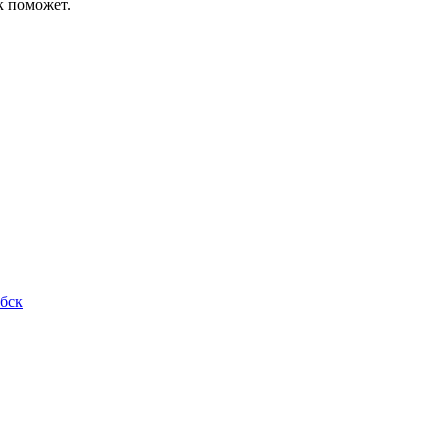
к поможет.
ебск