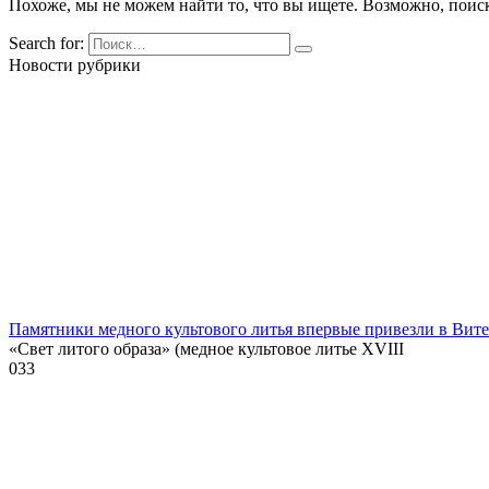
Похоже, мы не можем найти то, что вы ищете. Возможно, поис
Search for:
Новости рубрики
Памятники медного культового литья впервые привезли в Вит
«Свет литого образа» (медное культовое литье XVIII
0
33