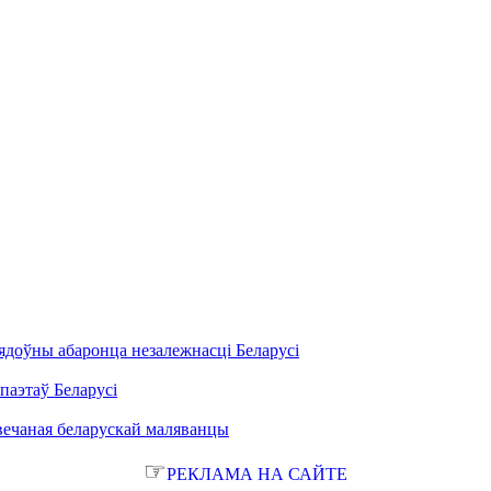
ядоўны абаронца незалежнасці Беларусі
паэтаў Беларусі
вечаная беларускай маляванцы
☞
РЕКЛАМА НА САЙТЕ