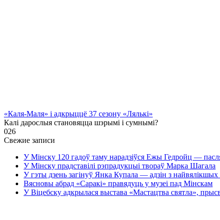
«Каля-Маля» і адкрыццё 37 сезону «Лялькі»
Калі дарослыя становяцца шэрымі і сумнымі?
0
26
Свежие записи
У Мінску 120 гадоў таму нарадзіўся Ежы Гедройц — пасл
У Мінску прадставілі рэпрадукцыі твораў Марка Шагала
У гэты дзень загінуў Янка Купала — адзін з найвялікшых 
Вясновы абрад «Саракі» правядуць у музеі пад Мінскам
У Віцебску адкрылася выстава «Мастацтва святла», прыс