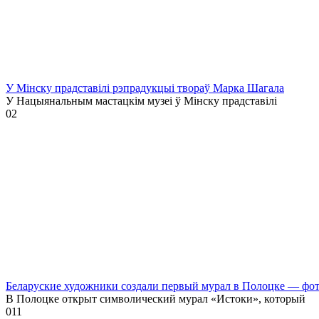
У Мінску прадставілі рэпрадукцыі твораў Марка Шагала
У Нацыянальным мастацкім музеі ў Мінску прадставілі
0
2
Беларуские художники создали первый мурал в Полоцке — фо
В Полоцке открыт символический мурал «Истоки», который
0
11