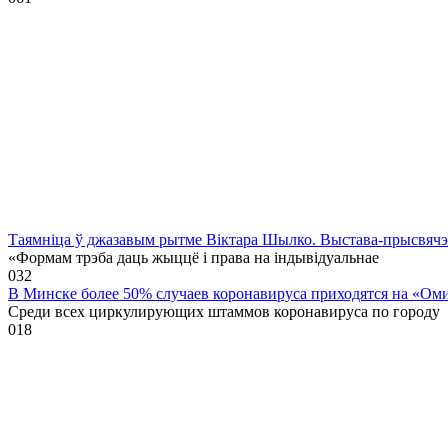
Таямніца ў джазавым рытме Віктара Шылко. Выстава-прысвя
«Формам трэба даць жыццё і права на індывідуальнае
0
32
В Минске более 50% случаев коронавируса приходятся на «Ом
Среди всех циркулирующих штаммов коронавируса по городу
0
18