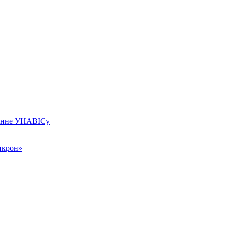
чэнне УНАВІСу
икрон»