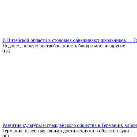
В Витебской области в столовых обвешивают школьников — Г
Недовес, низкую востребованность блюд и многие другие
0
16
Развитие культуры и гражданского общества в Германии: влия
Германия, известная своими достижениями в области науки
0
61