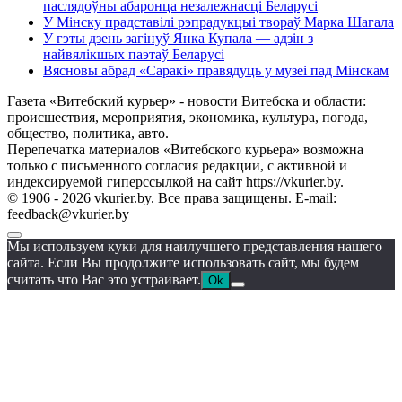
паслядоўны абаронца незалежнасці Беларусі
У Мінску прадставілі рэпрадукцыі твораў Марка Шагала
У гэты дзень загінуў Янка Купала — адзін з
найвялікшых паэтаў Беларусі
Вясновы абрад «Саракі» правядуць у музеі пад Мінскам
Газета «Витебский курьер» - новости Витебска и области:
происшествия, мероприятия, экономика, культура, погода,
общество, политика, авто.
Перепечатка материалов «Витебского курьера» возможна
только с письменного согласия редакции, с активной и
индексируемой гиперссылкой на сайт https://vkurier.by.
© 1906 - 2026 vkurier.by. Все права защищены. E-mail:
feedback@vkurier.by
Мы используем куки для наилучшего представления нашего
сайта. Если Вы продолжите использовать сайт, мы будем
считать что Вас это устраивает.
Ok