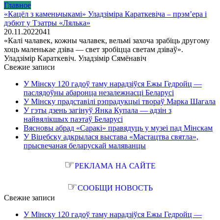
Главное
«Кацёл з каменьчыкамі» Уладзіміра Караткевіча – прэм’ера і
дэбют у Тэатры «Лялька»
20.11.2022
0
41
«Калі чалавек, кожны чалавек, вельмі захоча зрабіць другому
хоць маленькае дзіва — свет зробіцца светам дзіваў».
Уладзімір Караткевіч. Уладзімір Сямёнавіч
Свежие записи
У Мінску 120 гадоў таму нарадзіўся Ежы Гедройц —
паслядоўны абаронца незалежнасці Беларусі
У Мінску прадставілі рэпрадукцыі твораў Марка Шагала
У гэты дзень загінуў Янка Купала — адзін з
найвялікшых паэтаў Беларусі
Вясновы абрад «Саракі» правядуць у музеі пад Мінскам
У Віцебску адкрылася выстава «Мастацтва святла»,
прысвечаная беларускай маляванцы
☞
РЕКЛАМА НА САЙТЕ
☞
СООБЩИ НОВОСТЬ
Свежие записи
У Мінску 120 гадоў таму нарадзіўся Ежы Гедройц —