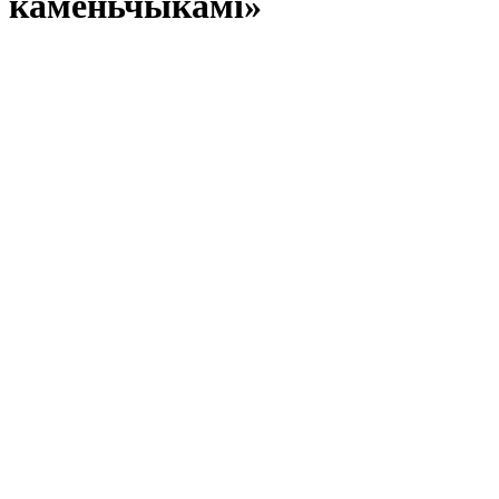
каменьчыкамі»