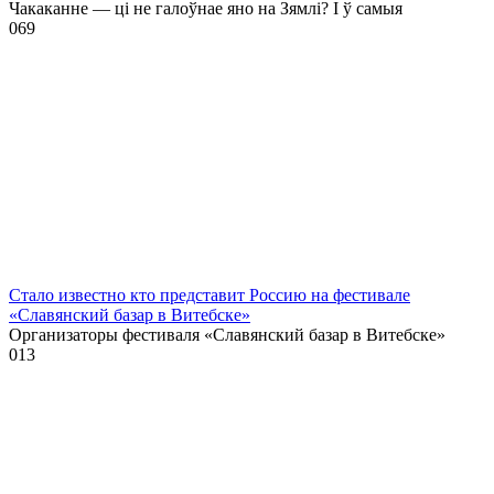
Чакаканне — ці не галоўнае яно на Зямлі? І ў самыя
0
69
Стало известно кто представит Россию на фестивале
«Славянский базар в Витебске»
Организаторы фестиваля «Славянский базар в Витебске»
0
13