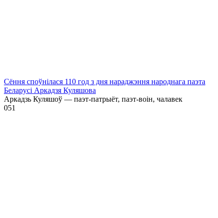
Сёння споўнілася 110 год з дня нараджэння народнага паэта
Беларусі Аркадзя Куляшова
Аркадзь Куляшоў — паэт-патрыёт, паэт-воін, чалавек
0
51