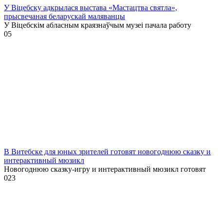
У Віцебску адкрылася выстава «Мастацтва святла»,
прысвечаная беларускай маляванцы
У Віцебскім абласным краязнаўчым музеі пачала работу
0
5
В Витебске для юных зрителей готовят новогоднюю сказку и
интерактивный мюзикл
Новогоднюю сказку-игру и интерактивный мюзикл готовят
0
23