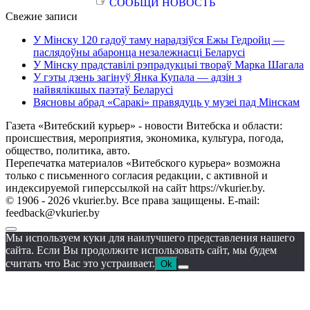
☞
СООБЩИ НОВОСТЬ
Свежие записи
У Мінску 120 гадоў таму нарадзіўся Ежы Гедройц —
паслядоўны абаронца незалежнасці Беларусі
У Мінску прадставілі рэпрадукцыі твораў Марка Шагала
У гэты дзень загінуў Янка Купала — адзін з
найвялікшых паэтаў Беларусі
Вясновы абрад «Саракі» правядуць у музеі пад Мінскам
Газета «Витебский курьер» - новости Витебска и области:
происшествия, мероприятия, экономика, культура, погода,
общество, политика, авто.
Перепечатка материалов «Витебского курьера» возможна
только с письменного согласия редакции, с активной и
индексируемой гиперссылкой на сайт https://vkurier.by.
© 1906 - 2026 vkurier.by. Все права защищены. E-mail:
feedback@vkurier.by
Мы используем куки для наилучшего представления нашего
сайта. Если Вы продолжите использовать сайт, мы будем
считать что Вас это устраивает.
Ok