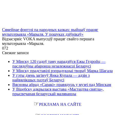
Сямейнае фэнтэзі па народных казках: выйшаў працяг
мультсерыяла «Марыля. У пошуках дзіўнікаў»
Відэасэрвіс VOKA выпусціў працяг свайго першага
мультсерыяла «Марыля.
0
72
Свежие записи
У Мінску 120 гадоў таму нарадзіўся Ежы Гедройц —
паслядоўны абаронца незалежнасці Беларусі
У Мінску прадставілі рэпрадукцыі твораў Марка Шагала
У гэты дзень загінуў Янка Купала — адзін з
найвялікшых паэтаў Беларусі
Вясновы абрад «Саракі» правядуць у музеі пад Мінскам
У Віцебску адкрылася выстава «Мастацтва святла»,
прысвечаная беларускай маляванцы
☞
РЕКЛАМА НА САЙТЕ