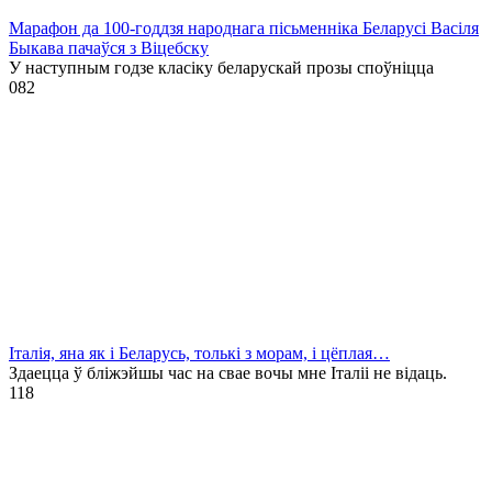
Марафон да 100-годдзя народнага пісьменніка Беларусі Васіля
Быкава пачаўся з Віцебску
У наступным годзе класіку беларускай прозы споўніцца
0
82
Італія, яна як і Беларусь, толькі з морам, і цёплая…
Здаецца ў бліжэйшы час на свае вочы мне Італіі не відаць.
1
18