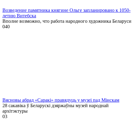
Возведение памятника княгине Ольге запланировано к 1050-
летию Витебска
Вполне возможно, что работа народного художника Беларуси
0
40
Вясновы абрад «Саракі» правядуць у музеі пад Мінскам
28 сакавіка ў Беларускі дзяржаўны музей народнай
архітэктуры
0
3