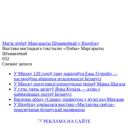
Магія лічбаў Маргарыты Шчамялёвай у Віцебску
Выстава мастацкага тэкстылю «Лічбы» Маргарыты
Шчамялёвай
0
32
Свежие записи
У Мінску 120 гадоў таму нарадзіўся Ежы Гедройц —
паслядоўны абаронца незалежнасці Беларусі
У Мінску прадставілі рэпрадукцыі твораў Марка Шагала
У гэты дзень загінуў Янка Купала — адзін з
найвялікшых паэтаў Беларусі
Вясновы абрад «Саракі» правядуць у музеі пад Мінскам
У Віцебску адкрылася выстава «Мастацтва святла»,
прысвечаная беларускай маляванцы
☞
РЕКЛАМА НА САЙТЕ