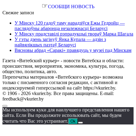
☞
СООБЩИ НОВОСТЬ
Свежие записи
У Мінску 120 гадоў таму нарадзіўся Ежы Гедройц —
паслядоўны абаронца незалежнасці Беларусі
У Мінску прадставілі рэпрадукцыі твораў Марка Шагала
У гэты дзень загінуў Янка Купала — адзін з
найвялікшых паэтаў Беларусі
Вясновы абрад «Саракі» правядуць у музеі пад Мінскам
Газета «Витебский курьер» - новости Витебска и области:
происшествия, мероприятия, экономика, культура, погода,
общество, политика, авто.
Перепечатка материалов «Витебского курьера» возможна
только с письменного согласия редакции, с активной и
индексируемой гиперссылкой на сайт https://vkurier.by.
© 1906 - 2026 vkurier.by. Все права защищены. E-mail:
feedback@vkurier.by
Мы используем куки для наилучшего представления нашего
сайта. Если Вы продолжите использовать сайт, мы будем
считать что Вас это устраивает.
Ok