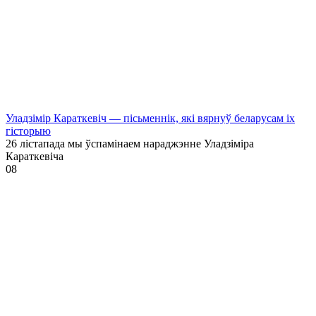
Уладзімір Караткевіч — пісьменнік, які вярнуў беларусам іх
гісторыю
26 лістапада мы ўспамінаем нараджэнне Уладзіміра
Караткевіча
0
8