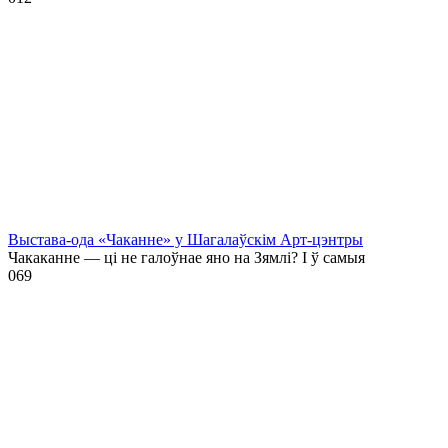
Выстава-ода «Чаканне» у Шагалаўскім Арт-цэнтры
Чакаканне — ці не галоўнае яно на Зямлі? І ў самыя
0
69