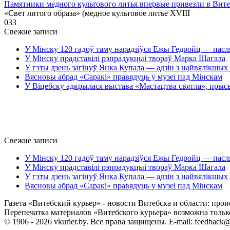
Памятники медного культового литья впервые привезли в Вит
«Свет литого образа» (медное культовое литье XVIII
0
33
Свежие записи
У Мінску 120 гадоў таму нарадзіўся Ежы Гедройц — пасл
У Мінску прадставілі рэпрадукцыі твораў Марка Шагала
У гэты дзень загінуў Янка Купала — адзін з найвялікшых 
Вясновы абрад «Саракі» правядуць у музеі пад Мінскам
У Віцебску адкрылася выстава «Мастацтва святла», прыс
Свежие записи
У Мінску 120 гадоў таму нарадзіўся Ежы Гедройц — пасл
У Мінску прадставілі рэпрадукцыі твораў Марка Шагала
У гэты дзень загінуў Янка Купала — адзін з найвялікшых 
Вясновы абрад «Саракі» правядуць у музеі пад Мінскам
Газета «Витебский курьер» - новости Витебска и области: прои
Перепечатка материалов «Витебского курьера» возможна только 
© 1906 - 2026 vkurier.by. Все права защищены. E-mail: feedback@