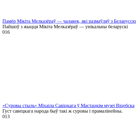
Памёр Мікіта Мелказёраў — чалавек, які размаўляў з Беларусс
Пайшоў з жыцця Мікіта Мелказёраў — унікальны беларускі
0
16
«Суровы стыль» Міхаіла Савіцкага ў Мастацкім музеі Віцебска
Густ савецкага народа быў такі ж суровы і прамалінейны.
0
13