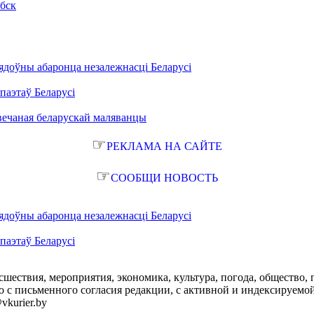
ебск
ядоўны абаронца незалежнасці Беларусі
паэтаў Беларусі
вечаная беларускай маляванцы
☞
РЕКЛАМА НА САЙТЕ
☞
СООБЩИ НОВОСТЬ
ядоўны абаронца незалежнасці Беларусі
паэтаў Беларусі
сшествия, мероприятия, экономика, культура, погода, общество, 
с письменного согласия редакции, с активной и индексируемой ги
vkurier.by