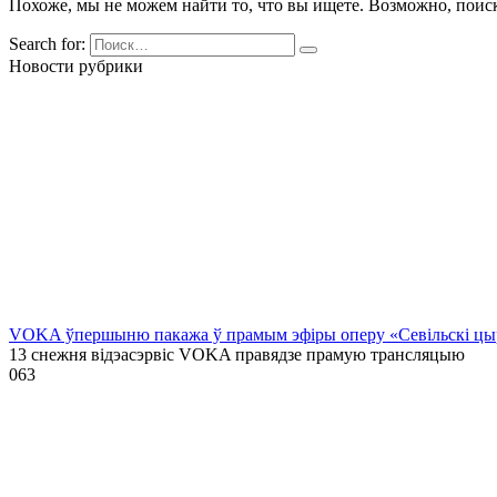
Похоже, мы не можем найти то, что вы ищете. Возможно, поис
Search for:
Новости рубрики
VOKA ўпершыню пакажа ў прамым эфіры оперу «Севільскі цыру
13 снежня відэасэрвіс VOKA правядзе прамую трансляцыю
0
63