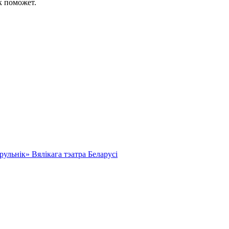
к поможет.
льнік» Вялікага тэатра Беларусі