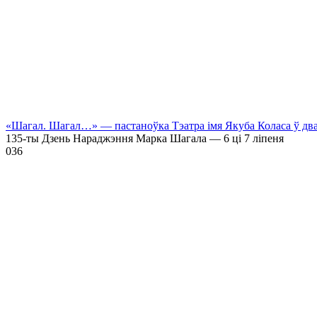
«Шагал. Шагал…» — пастаноўка Тэатра імя Якуба Коласа ў дв
135-ты Дзень Нараджэння Марка Шагала — 6 ці 7 ліпеня
0
36