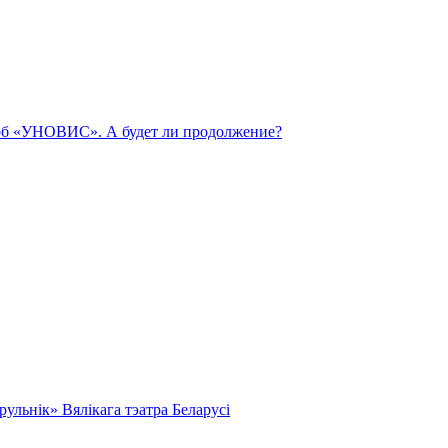
 об «УНОВИС». А будет ли продолжение?
льнік» Вялікага тэатра Беларусі