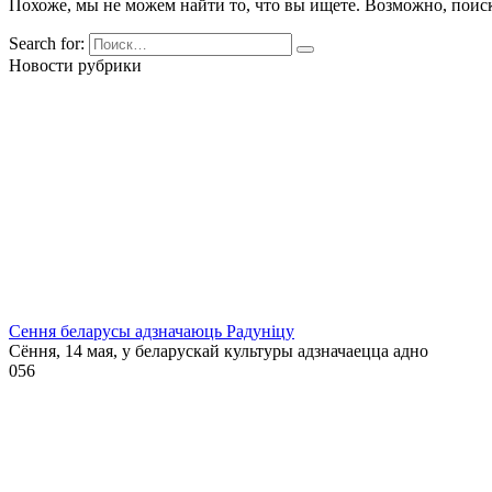
Похоже, мы не можем найти то, что вы ищете. Возможно, поис
Search for:
Новости рубрики
Сення беларусы адзначаюць Радуніцу
Сёння, 14 мая, у беларускай культуры адзначаецца адно
0
56