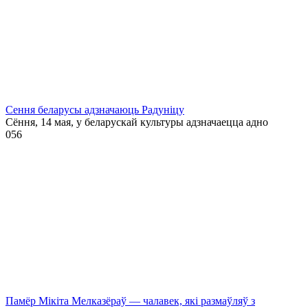
Сення беларусы адзначаюць Радуніцу
Сёння, 14 мая, у беларускай культуры адзначаецца адно
0
56
Памёр Мікіта Мелказёраў — чалавек, які размаўляў з