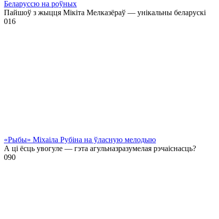
Беларуссю на роўных
Пайшоў з жыцця Мікіта Мелказёраў — унікальны беларускі
0
16
«Рыбы» Міхаіла Рубіна на ўласную мелодыю
А ці ёсць увогуле — гэта агульназразумелая рэчаіснасць?
0
90