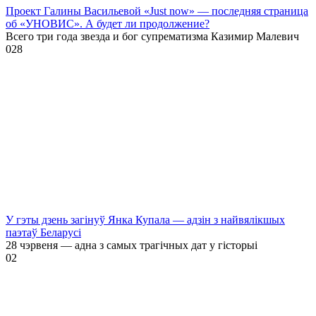
Проект Галины Васильевой «Just now» — последняя страница
об «УНОВИС». А будет ли продолжение?
Всего три года звезда и бог супрематизма Казимир Малевич
0
28
У гэты дзень загінуў Янка Купала — адзін з найвялікшых
паэтаў Беларусі
28 чэрвеня — адна з самых трагічных дат у гісторыі
0
2