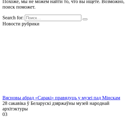
Похоже, мы не можем найти то, что вы ищете. Возможно,
поиск поможет.
Search for:
Новости рубрики
Вясновы абрад «Саракі» правядуць у музеі пад Мінскам
28 сакавіка ў Беларускі дзяржаўны музей народнай
архітэктуры
0
3