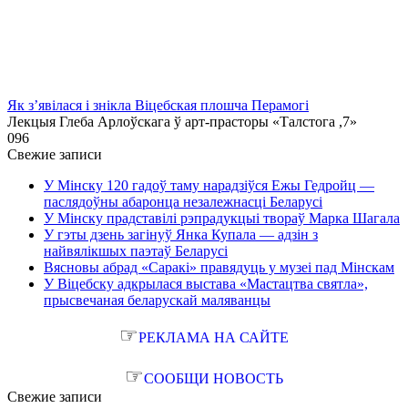
Як з’явілася і знікла Віцебская плошча Перамогі
Лекцыя Глеба Арлоўскага ў арт-прасторы «Талстога ,7»
0
96
Свежие записи
У Мінску 120 гадоў таму нарадзіўся Ежы Гедройц —
паслядоўны абаронца незалежнасці Беларусі
У Мінску прадставілі рэпрадукцыі твораў Марка Шагала
У гэты дзень загінуў Янка Купала — адзін з
найвялікшых паэтаў Беларусі
Вясновы абрад «Саракі» правядуць у музеі пад Мінскам
У Віцебску адкрылася выстава «Мастацтва святла»,
прысвечаная беларускай маляванцы
☞
РЕКЛАМА НА САЙТЕ
☞
СООБЩИ НОВОСТЬ
Свежие записи