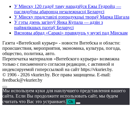
У Мінску 120 гадоў таму нарадзіўся Ежы Гедройц —
паслядоўны абаронца незалежнасці Беларусі
У Мінску прадставілі рэпрадукцыі твораў Марка Шагала
У гэты дзень загінуў Янка Купала — адзін з
найвялікшых паэтаў Беларусі
Вясновы абрад «Саракі» правядуць у музеі пад Мінскам
Газета «Витебский курьер» - новости Витебска и области:
происшествия, мероприятия, экономика, культура, погода,
общество, политика, авто.
Перепечатка материалов «Витебского курьера» возможна
только с письменного согласия редакции, с активной и
индексируемой гиперссылкой на сайт https://vkurier.by.
© 1906 - 2026 vkurier.by. Все права защищены. E-mail:
feedback@vkurier.by
Мы используем куки для наилучшего представления нашего
сайта. Если Вы продолжите использовать сайт, мы будем
считать что Вас это устраивает.
Ok