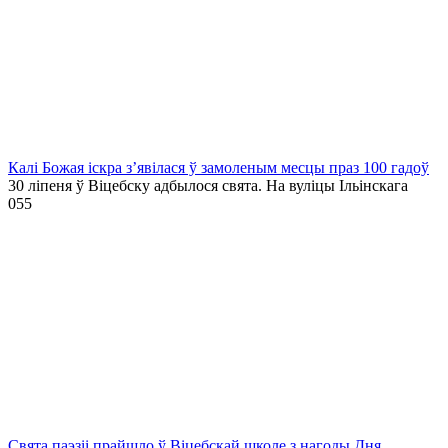
Калі Божая іскра з’явілася ў замоленым месцы праз 100 гадоў
30 ліпеня ў Віцебску адбылося свята. На вуліцы Ільінскага
0
55
Свята паэзіі прайшло ў Віцебскай школе з нагоды Дня