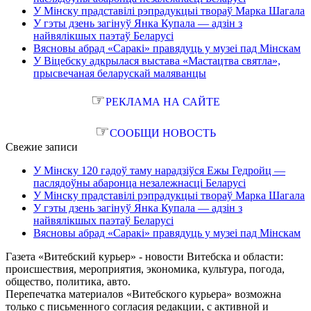
У Мінску прадставілі рэпрадукцыі твораў Марка Шагала
У гэты дзень загінуў Янка Купала — адзін з
найвялікшых паэтаў Беларусі
Вясновы абрад «Саракі» правядуць у музеі пад Мінскам
У Віцебску адкрылася выстава «Мастацтва святла»,
прысвечаная беларускай маляванцы
☞
РЕКЛАМА НА САЙТЕ
☞
СООБЩИ НОВОСТЬ
Свежие записи
У Мінску 120 гадоў таму нарадзіўся Ежы Гедройц —
паслядоўны абаронца незалежнасці Беларусі
У Мінску прадставілі рэпрадукцыі твораў Марка Шагала
У гэты дзень загінуў Янка Купала — адзін з
найвялікшых паэтаў Беларусі
Вясновы абрад «Саракі» правядуць у музеі пад Мінскам
Газета «Витебский курьер» - новости Витебска и области:
происшествия, мероприятия, экономика, культура, погода,
общество, политика, авто.
Перепечатка материалов «Витебского курьера» возможна
только с письменного согласия редакции, с активной и