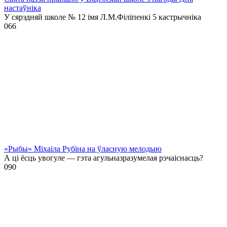
настаўніка
У сярэдняй школе № 12 імя Л.М.Філіпенкі 5 кастрычніка
0
66
«Рыбы» Міхаіла Рубіна на ўласную мелодыю
А ці ёсць увогуле — гэта агульназразумелая рэчаіснасць?
0
90