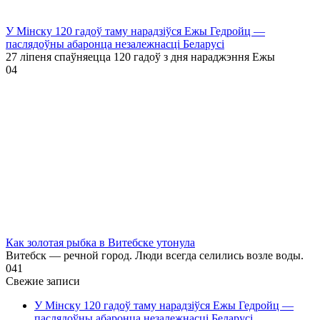
У Мінску 120 гадоў таму нарадзіўся Ежы Гедройц —
паслядоўны абаронца незалежнасці Беларусі
27 ліпеня спаўняецца 120 гадоў з дня нараджэння Ежы
0
4
Как золотая рыбка в Витебске утонула
Витебск — речной город. Люди всегда селились возле воды.
0
41
Свежие записи
У Мінску 120 гадоў таму нарадзіўся Ежы Гедройц —
паслядоўны абаронца незалежнасці Беларусі