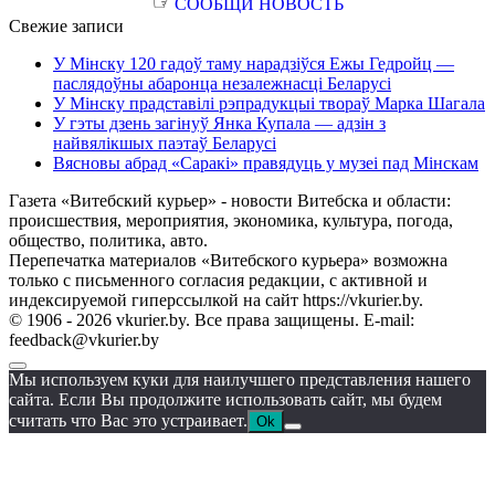
☞
СООБЩИ НОВОСТЬ
Свежие записи
У Мінску 120 гадоў таму нарадзіўся Ежы Гедройц —
паслядоўны абаронца незалежнасці Беларусі
У Мінску прадставілі рэпрадукцыі твораў Марка Шагала
У гэты дзень загінуў Янка Купала — адзін з
найвялікшых паэтаў Беларусі
Вясновы абрад «Саракі» правядуць у музеі пад Мінскам
Газета «Витебский курьер» - новости Витебска и области:
происшествия, мероприятия, экономика, культура, погода,
общество, политика, авто.
Перепечатка материалов «Витебского курьера» возможна
только с письменного согласия редакции, с активной и
индексируемой гиперссылкой на сайт https://vkurier.by.
© 1906 - 2026 vkurier.by. Все права защищены. E-mail:
feedback@vkurier.by
Мы используем куки для наилучшего представления нашего
сайта. Если Вы продолжите использовать сайт, мы будем
считать что Вас это устраивает.
Ok