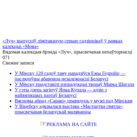
«Луч» выпусціў лiмiтаваную серыю гадзіннікаў ў рамках
калекцыі «Мова»
Вядомая калекцыя брэнда «Луч», прысвечаная непаўторнасці
0
71
Свежие записи
У Мінску 120 гадоў таму нарадзіўся Ежы Гедройц —
паслядоўны абаронца незалежнасці Беларусі
У Мінску прадставілі рэпрадукцыі твораў Марка Шагала
У гэты дзень загінуў Янка Купала — адзін з
найвялікшых паэтаў Беларусі
Вясновы абрад «Саракі» правядуць у музеі пад Мінскам
У Віцебску адкрылася выстава «Мастацтва святла»,
прысвечаная беларускай маляванцы
☞
РЕКЛАМА НА САЙТЕ