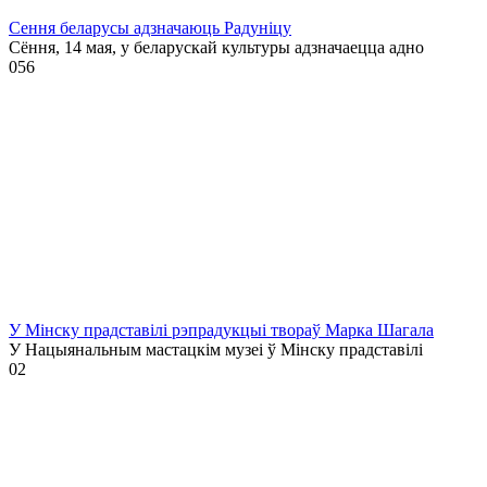
Сення беларусы адзначаюць Радуніцу
Сёння, 14 мая, у беларускай культуры адзначаецца адно
0
56
У Мінску прадставілі рэпрадукцыі твораў Марка Шагала
У Нацыянальным мастацкім музеі ў Мінску прадставілі
0
2