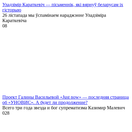
Уладзімір Караткевіч — пісьменнік, які вярнуў беларусам іх
гісторыю
26 лістапада мы ўспамінаем нараджэнне Уладзіміра
Караткевіча
0
8
Проект Галины Васильевой «Just now» — последняя страница
об «УНОВИС». А будет ли продолжение?
Всего три года звезда и бог супрематизма Казимир Малевич
0
28