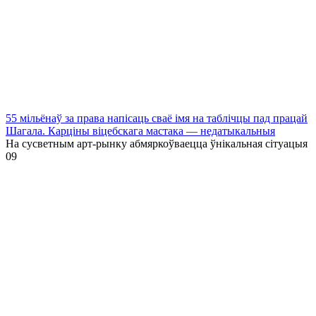
55 мільёнаў за права напісаць сваё імя на таблічцы пад працай
Шагала. Карціны віцебскага мастака — недатыкальныя
На сусветным арт-рынку абмяркоўваецца ўнікальная сітуацыя
0
9