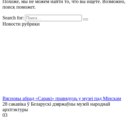
Похоже, мы не можем найти то, что вы ищете. Возможно,
поиск поможет.
Search for:
Новости рубрики
Вясновы абрад «Саракі» правядуць у музеі пад Мінскам
28 сакавіка ў Беларускі дзяржаўны музей народнай
архітэктуры
0
3