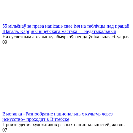
55 мільёнаў за права напісаць сваё імя на таблічцы пад працай
Шагала. Карціны віцебскага мастака — недатыкальныя
На сусветным арт-рынку абмяркоўваецца ўнікальная сітуацыя
0
9
Выставка «Разнообразие национальных культур через
искусство» проходит в Витебске
Произведения художников разных национальностей, жизнь
0
7