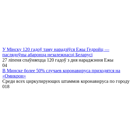
У Мінску 120 гадоў таму нарадзіўся Ежы Гедройц —
паслядоўны абаронца незалежнасці Беларусі
27 ліпеня спаўняецца 120 гадоў з дня нараджэння Ежы
0
4
В Минске более 50% случаев коронавируса приходятся на
«Омикрон»
Среди всех циркулирующих штаммов коронавируса по городу
0
18