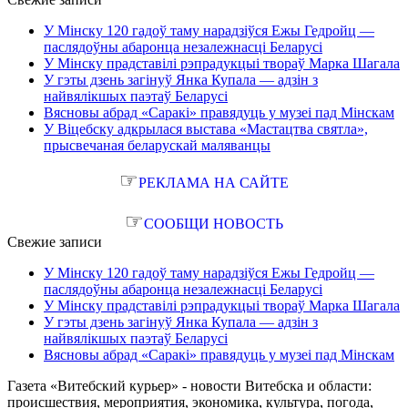
У Мінску 120 гадоў таму нарадзіўся Ежы Гедройц —
паслядоўны абаронца незалежнасці Беларусі
У Мінску прадставілі рэпрадукцыі твораў Марка Шагала
У гэты дзень загінуў Янка Купала — адзін з
найвялікшых паэтаў Беларусі
Вясновы абрад «Саракі» правядуць у музеі пад Мінскам
У Віцебску адкрылася выстава «Мастацтва святла»,
прысвечаная беларускай маляванцы
☞
РЕКЛАМА НА САЙТЕ
☞
СООБЩИ НОВОСТЬ
Свежие записи
У Мінску 120 гадоў таму нарадзіўся Ежы Гедройц —
паслядоўны абаронца незалежнасці Беларусі
У Мінску прадставілі рэпрадукцыі твораў Марка Шагала
У гэты дзень загінуў Янка Купала — адзін з
найвялікшых паэтаў Беларусі
Вясновы абрад «Саракі» правядуць у музеі пад Мінскам
Газета «Витебский курьер» - новости Витебска и области:
происшествия, мероприятия, экономика, культура, погода,