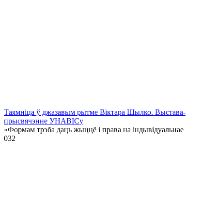
Таямніца ў джазавым рытме Віктара Шылко. Выстава-
прысвячэнне УНАВІСу
«Формам трэба даць жыццё і права на індывідуальнае
0
32